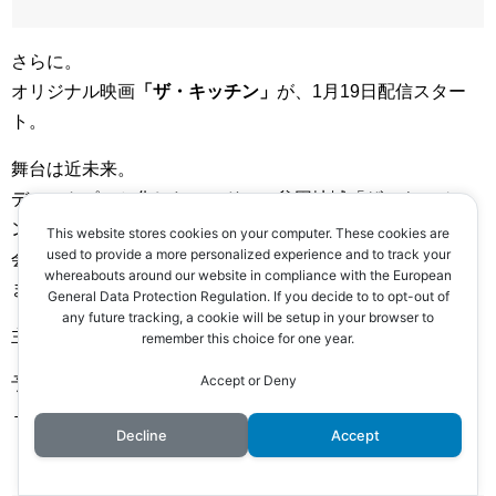
さらに。
オリジナル映画
「ザ・キッチン」
が、1月19日配信スター
ト。
舞台は近未来。
ディストピアと化したロンドンの貧困地域「ザ・キッチ
ン」から抜け出そうとする主人公でしたが、ある少年と出
This website stores cookies on your computer. These cookies are
used to provide a more personalized experience and to track your
会ったことをきっかけに、混沌と戦いに巻き込まれていき
whereabouts around our website in compliance with the European
ます。
General Data Protection Regulation. If you decide to to opt-out of
any future tracking, a cookie will be setup in your browser to
主演は、「トップボーイ」のケイン・ロビンソン。
remember this choice for one year.
Accept or Deny
予告動画は、こちら。
→
The Kitchen Official Trailer
Decline
Accept