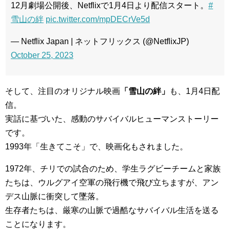
12月劇場公開後、Netflixで1月4日より配信スタート。
#
雪山の絆
pic.twitter.com/mpDECrVe5d
— Netflix Japan | ネットフリックス (@NetflixJP)
October 25, 2023
そして、注目のオリジナル映画
「雪山の絆」
も、1月4日配
信。
実話に基づいた、感動のサバイバルヒューマンストーリー
です。
1993年「生きてこそ」で、映画化もされました。
1972年、チリでの試合のため、学生ラグビーチームと家族
たちは、ウルグアイ空軍の飛行機で飛び立ちますが、アン
デス山脈に衝突して墜落。
生存者たちは、厳寒の山脈で過酷なサバイバル生活を送る
ことになります。