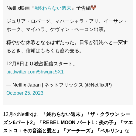
Netflix映画『
#終わらない週末
』予告編
ジュリア・ロバーツ、マハーシャラ・アリ、イーサン・
ホーク、マイハラ、ケヴィン・ベーコン出演。
穏やかな休暇となるはずだった。日常が混沌へと一変す
るとき、信頼はもろくも崩れ去る。
12月8日より独占配信スタート。
pic.twitter.com/5hwgirc5X1
— Netflix Japan | ネットフリックス (@NetflixJP)
October 25, 2023
12月のNetflixは、
「終わらない週末」「ザ・クラウン シー
ズン6パート2」「REBEL MOON パート1：炎の子」「マエ
ストロ：その音楽と愛と」「アーチーズ」「ベルリン」
な