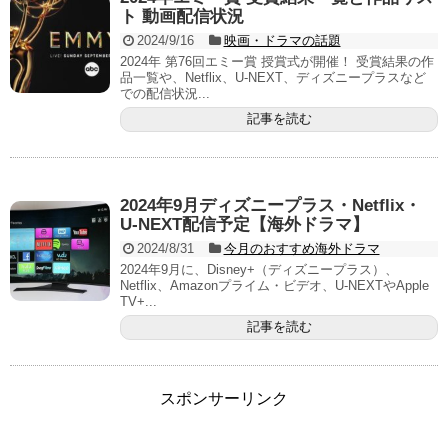
ト 動画配信状況
2024/9/16
映画・ドラマの話題
2024年 第76回エミー賞 授賞式が開催！ 受賞結果の作
品一覧や、Netflix、U-NEXT、ディズニープラスなど
での配信状況...
記事を読む
2024年9月ディズニープラス・Netflix・
U-NEXT配信予定【海外ドラマ】
2024/8/31
今月のおすすめ海外ドラマ
2024年9月に、Disney+（ディズニープラス）、
Netflix、Amazonプライム・ビデオ、U-NEXTやApple
TV+...
記事を読む
スポンサーリンク