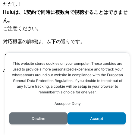
ただし！
Huluは、1契約で同時に複数台で視聴することはできませ
ん。
ご注意ください。
対応機器の詳細は、以下の通りです。
・パソコン（Windows・mac）
・スマートフォン、タブレット（Android・iPhone/iPad・
This website stores cookies on your computer. These cookies are
used to provide a more personalized experience and to track your
Amazon Fire）
whereabouts around our website in compliance with the European
・Amazon Fire TV、Amazon Fire TV Stick
General Data Protection Regulation. If you decide to to opt-out of
any future tracking, a cookie will be setup in your browser to
・Apple TV
remember this choice for one year.
・Chromecast
・Nexus Player
Accept or Deny
・Air Stick
Decline
Accept
・PlayStation 4
・Wii U