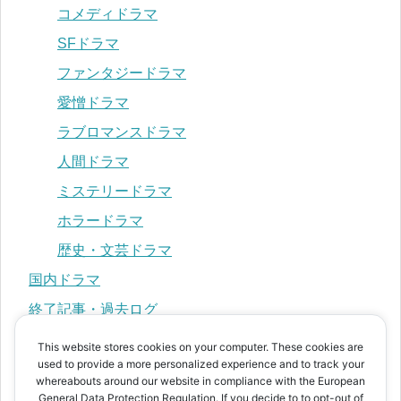
コメディドラマ
SFドラマ
ファンタジードラマ
愛憎ドラマ
ラブロマンスドラマ
人間ドラマ
ミステリードラマ
ホラードラマ
歴史・文芸ドラマ
国内ドラマ
終了記事・過去ログ
This website stores cookies on your computer. These cookies are
used to provide a more personalized experience and to track your
プライバシーポリシー
whereabouts around our website in compliance with the European
運営者情報
General Data Protection Regulation. If you decide to to opt-out of