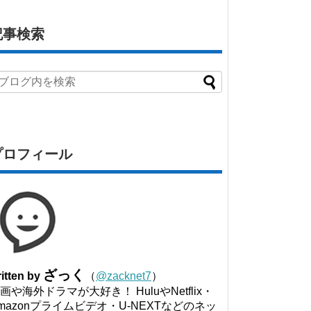
記事検索
プロフィール
ざっく
itten by
（
@zacknet7
）
画や海外ドラマが大好き！ HuluやNetflix・
mazonプライムビデオ・U-NEXTなどのネッ