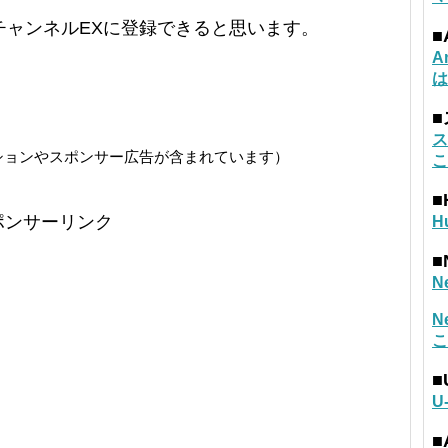
チャンネルEXに登録できると思います。
■
A
は
ス
ションやスポンサー広告が含まれています）
こ
■
ポンサーリンク
H
■
N
N
こ
■
U
■