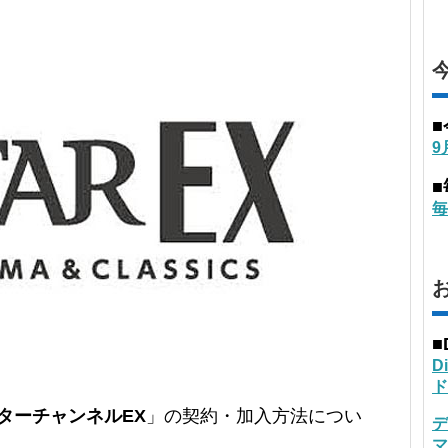
9
毎
■
D
ド
ターチャンネルEX
」の契約・加入方法につい
デ
マ