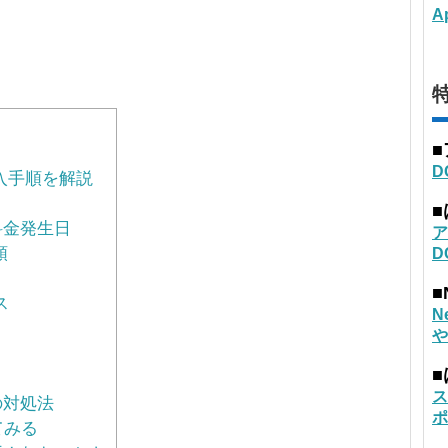
A
特
D
入手順を解説
料金発生日
ア
順
D
■
ス
N
や
ス
の対処法
ポ
てみる