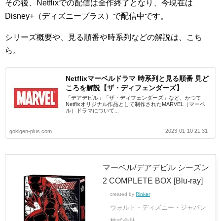
その後、Netflixでの配信は全作終了となり、今現在は
Disney+（ディズニープラス）で配信中です。
シリーズ概要や、見る順番や時系列などの解説は、こち
ら。
Netflixマーベルドラマ 時系列と見る順番 見ど
ころを解説【ザ・ディフェンダーズ】
「デアデビル」「ザ・ディフェンダーズ」など、かつて
Netflixオリジナル作品として制作されたMARVEL（マーベ
ル）ドラマについて...
2023-01-10 21:31
gokigen-plus.com
マーベル/デアデビル シーズン
2 COMPLETE BOX [Blu-ray]
created by
Rinker
ウォルト・ディズニー・ジャパン
株式会社