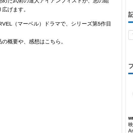
秘めた武術の達人アイアンフィストが、悪の組
り広げます。
MARVEL（マーベル）ドラマで、シリーズ第5作目
品の概要や、感想はこちら。
wr
映
A