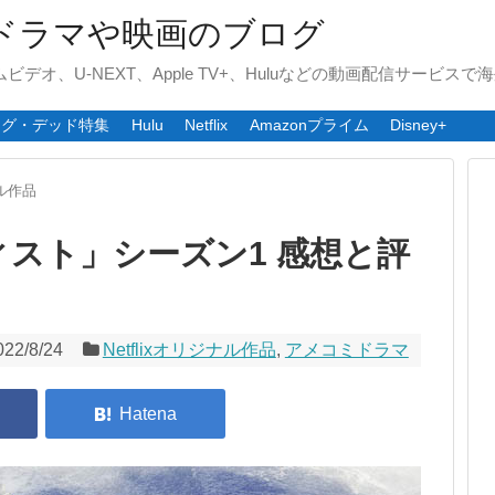
ドラマや映画のブログ
ライムビデオ、U-NEXT、Apple TV+、Huluなどの動画配信サービ
ング・デッド特集
Hulu
Netflix
Amazonプライム
Disney+
ナル作品
スト」シーズン1 感想と評
】
022/8/24
Netflixオリジナル作品
,
アメコミドラマ