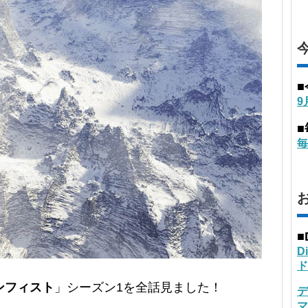
9
毎
■
D
ド
ンフィスト
」シーズン1を全話見ました！
デ
マ