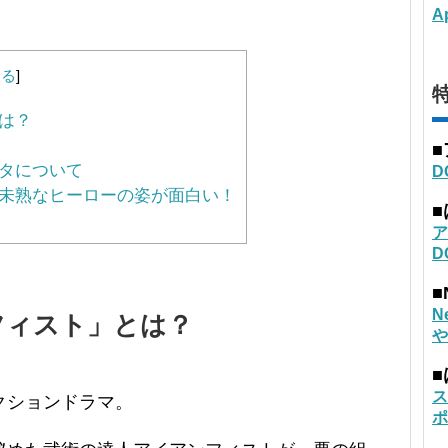
A
じる
]
特
は？
タについて
D
未熟なヒーローの姿が面白い！
ア
D
■
N
フィスト」とは？
や
ス
クションドラマ。
ポ