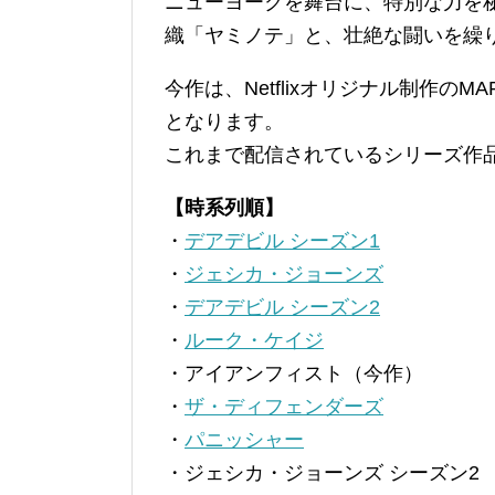
ニューヨークを舞台に、特別な力を
織「ヤミノテ」と、壮絶な闘いを繰
今作は、Netflixオリジナル制作の
となります。
これまで配信されているシリーズ作
【時系列順】
・
デアデビル シーズン1
・
ジェシカ・ジョーンズ
・
デアデビル シーズン2
・
ルーク・ケイジ
・アイアンフィスト（今作）
・
ザ・ディフェンダーズ
・
パニッシャー
・ジェシカ・ジョーンズ シーズン2