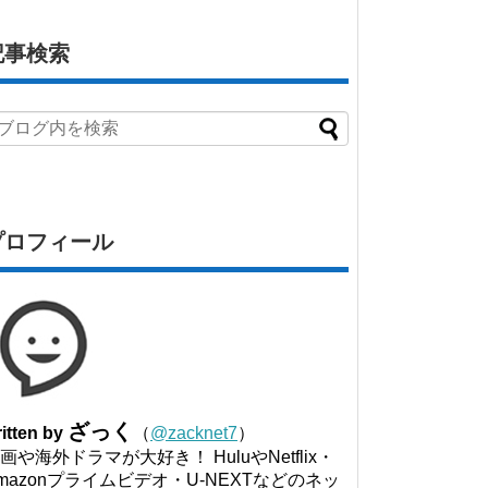
記事検索
プロフィール
ざっく
itten by
（
@zacknet7
）
画や海外ドラマが大好き！ HuluやNetflix・
mazonプライムビデオ・U-NEXTなどのネッ