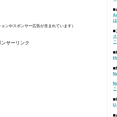
■
A
は
ションやスポンサー広告が含まれています）
ス
こ
ポンサーリンク
■
H
■
N
N
こ
■
U
■