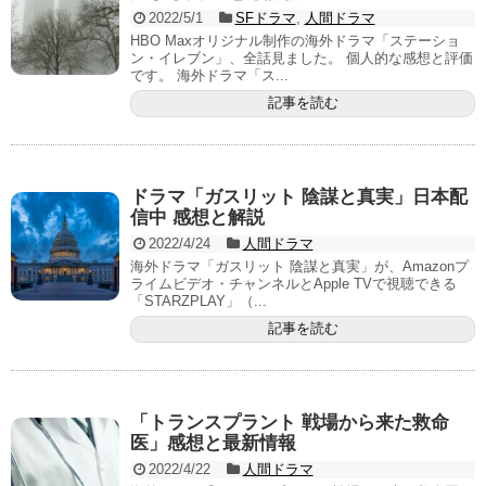
2022/5/1
SFドラマ
,
人間ドラマ
HBO Maxオリジナル制作の海外ドラマ「ステーショ
ン・イレブン」、全話見ました。 個人的な感想と評価
です。 海外ドラマ「ス...
記事を読む
ドラマ「ガスリット 陰謀と真実」日本配
信中 感想と解説
2022/4/24
人間ドラマ
海外ドラマ「ガスリット 陰謀と真実」が、Amazonプ
ライムビデオ・チャンネルとApple TVで視聴できる
「STARZPLAY」（...
記事を読む
「トランスプラント 戦場から来た救命
医」感想と最新情報
2022/4/22
人間ドラマ