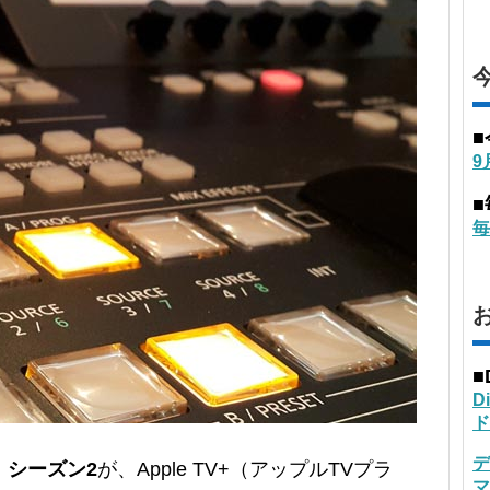
9
毎
■
D
ド
デ
」シーズン2
が、Apple TV+（アップルTVプラ
マ