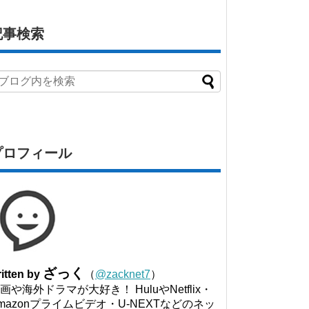
記事検索
プロフィール
ざっく
itten by
（
@zacknet7
）
画や海外ドラマが大好き！ HuluやNetflix・
mazonプライムビデオ・U-NEXTなどのネッ