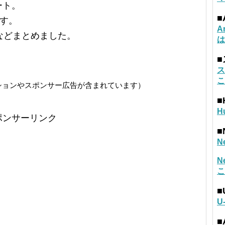
ート。
■
す。
A
などまとめました。
は
ス
こ
ションやスポンサー広告が含まれています）
■
H
ポンサーリンク
■
N
N
こ
■
U
■