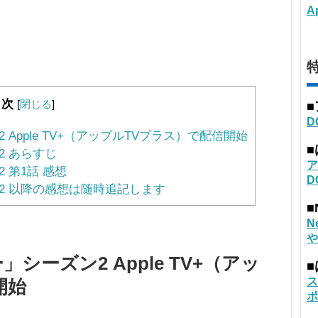
A
特
目次
[
閉じる
]
D
pple TV+（アップルTVプラス）で配信開始
 あらすじ
ア
 第1話 感想
D
2 以降の感想は随時追記します
■
N
や
ーズン2 Apple TV+（アッ
ス
開始
ポ