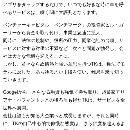
アプリをタッップするだけで、いつでも好きな時に車を呼
べるサービスは、瞬く間に大評判となります。
ベンチャーキャピタル「ベンチマーク」の投資家ビル・ガ
ーリーから資金を取り付け、事業は急速に拡大。
同時に、法律の規制や、役所の圧力、同業他社の台頭、サ
ービスに対する対価の不満など、次々と問題が勃発し、会
社は大きな危機を迎えることに。
しかし、並々ならぬ情熱と強い意思を持つTKは、違法でモ
ラルに反した、あらゆる汚い手段を使い、難局を乗り切っ
ていきます。
Googelから、さらなる融資も強気で勝ち取り、起業家アリ
アナ・ハフィントンとの後ろ盾も得たTKは、サービスを全
世界へ展開。
会社は誰もが知る大企業へと成長しますが、それと同時
に、TKの自己中心的で傲慢な態度は、さらに度を超えるよ