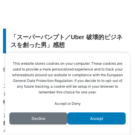
「スーパーパンプト／Uber 破壊的ビジネ
スを創った男」感想
This website stores cookies on your computer. These cookies are
used to provide a more personalized experience and to track your
個人的には、かなり面白かったです！
whereabouts around our website in compliance with the European
・・・が。
General Data Protection Regulation. If you decide to to opt-out of
これは、ちょっと、好みや評価は人によって大きく分かれ
any future tracking, a cookie will be setup in your browser to
remember this choice for one year.
るかも。
特に女性の方は、難しいかもしれませんね。
Accept or Deny
ま～なにせ、第1話の冒頭から、TKのクソ野郎っぷりが炸
Decline
Accept
裂。（笑）
その後も、目的のためなら手段を選ばず、傲慢で自己中で