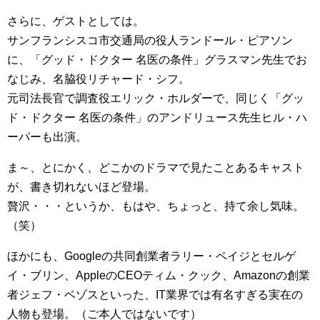
さらに、ゲストとしては。
サンフランシスコ市交通局の役人ランドール・ピアソン
に、「グッド・ドクター 名医の条件」グラスマン先生でお
なじみ、名脇役リチャード・シフ。
元司法長官で調査役エリック・ホルダーで、同じく「グッ
ド・ドクター 名医の条件」のアンドリュース先生ヒル・ハ
ーパーも出演。
ま～、とにかく、どこかのドラマで見たことあるキャスト
が、書き切れないほど登場。
贅沢・・・というか、もはや、ちょっと、持て余し気味。
（笑）
ほかにも、Googleの共同創業者ラリー・ペイジとセルゲ
イ・ブリン、AppleのCEOティム・クック、Amazonの創業
者ジェフ・ベゾスといった、IT業界では有名すぎる実在の
人物も登場。（ご本人ではないです）