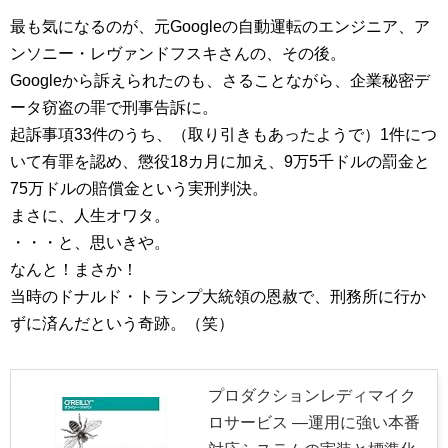
最も気になるのが、元Googleの自動運転のエンジニア、ア
ンソニー・レヴァンドフスキさんの、その後。
Googleから訴えられたのも、さることながら、企業秘密デ
ータ窃盗の罪で刑事告訴に。
起訴事項33件のうち、（取り引きもあったようで）1件につ
いて有罪を認め、懲役18カ月に加え、9万5千ドルの罰金と
75万ドルの賠償金という実刑判決。
まさに、人生オワタ。
・・・と、思いきや。
なんと！まさか！
当時のドナルド・トランプ大統領の恩赦で、刑務所に行か
ずに済んだという奇跡。（笑）
プロダクションレディマイク
ロサービス ―運用に強い本番