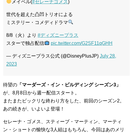
メイベル(
#セレーナゴメス
)
世代を超えた凸凹トリオによる
ミステリー・コメディドラマ
8/8（火）より
#ディズニープラス
スターで独占配信
pic.twitter.com/G2SF11qGHH
— ディズニープラス公式 (@DisneyPlusJP)
July 28,
2023
待望の
「マーダーズ・イン・ビルディング シーズン3」
が、8月8日から週一配信スタート。
またまたビックリな終わり方をした、前回のシーズン2。
あの続きが、いよいよ登場！
セレーナ・ゴメス、スティーブ・マーティン、マーティ
ン・ショートの愉快な3人組はもちろん、今回はあのメリ