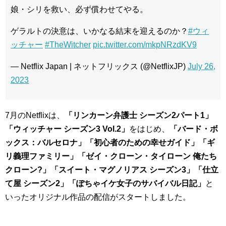
娘・シリを救い、必ず償わせてやる。
ゲラルトの決意は、いかなる結末を迎えるのか？
#ウィ
ッチャー
#TheWitcher
pic.twitter.com/mkpNRzdKV9
— Netflix Japan | ネットフリックス (@NetflixJP)
July 26,
2023
7月のNetflixは、
「リンカーン弁護士 シーズン2パート1」
「ウィッチャー シーズン3 Vol.2」
をはじめ、
「バード・ボ
ックス：バルセロナ」「初心者のための幸せガイド」「ギ
リ義理ファミリー」「ゼイ・クローン・タイローン 俺たち
クローン?」「スイート・マグノリアス シーズン3」「仕立
て屋 シーズン2」「ぽちゃイケ女子のサバイバル日記」
と
いったオリジナル作品の配信がスタートしました。