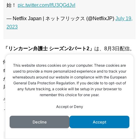
始！
pic.twitter.com/lfU3QGdJvl
— Netflix Japan | ネットフリックス (@NetflixJP)
July 19,
2023
「リンカーン弁護士 シーズン2パート2」
は、8月3日配信。
何者かに襲撃されたミッキー。
This website stores cookies on your computer. These cookies are
命の危険にさらされながら、再び裁判を戦い抜くのです
used to provide a more personalized experience and to track your
whereabouts around our website in compliance with the European
が・・・。
General Data Protection Regulation. If you decide to to opt-out of
果たして、リサの裁判の行方は？
any future tracking, a cookie will be setup in your browser to
remember this choice for one year.
予告動画は、こちら。
Accept or Deny
→
「リンカーン弁護士」シーズン2 パート2予告編
Decline
Accept