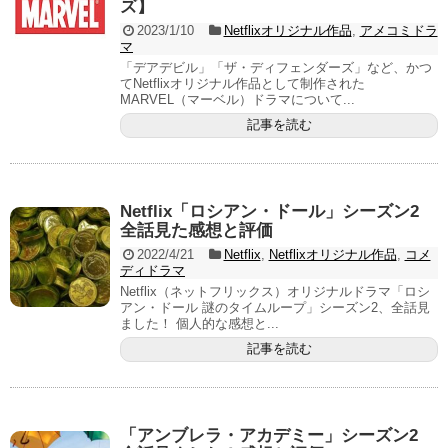
ズ】
2023/1/10
Netflixオリジナル作品
,
アメコミドラ
マ
「デアデビル」「ザ・ディフェンダーズ」など、かつ
てNetflixオリジナル作品として制作された
MARVEL（マーベル）ドラマについて...
記事を読む
Netflix「ロシアン・ドール」シーズン2
全話見た感想と評価
2022/4/21
Netflix
,
Netflixオリジナル作品
,
コメ
ディドラマ
Netflix（ネットフリックス）オリジナルドラマ「ロシ
アン・ドール 謎のタイムループ」シーズン2、全話見
ました！ 個人的な感想と...
記事を読む
「アンブレラ・アカデミー」シーズン2