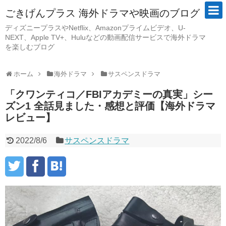
ごきげんプラス 海外ドラマや映画のブログ
ディズニープラスやNetflix、Amazonプライムビデオ、U-
NEXT、Apple TV+、Huluなどの動画配信サービスで海外ドラマ
を楽しむブログ
ホーム
海外ドラマ
サスペンスドラマ
「クワンティコ／FBIアカデミーの真実」シー
ズン1 全話見ました・感想と評価【海外ドラマ
レビュー】
2022/8/6
サスペンスドラマ