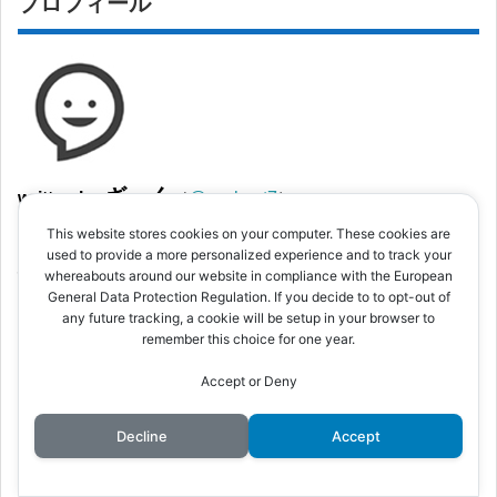
プロフィール
ざっく
written by
（
@zacknet7
）
映画や海外ドラマが大好き！ HuluやNetflix・Amazonプラ
This website stores cookies on your computer. These cookies are
イムビデオ・U-NEXTなどのネット動画配信サービスを中
used to provide a more personalized experience and to track your
心に楽しんでます。
whereabouts around our website in compliance with the European
プロフィールの詳細は、こちら
General Data Protection Regulation. If you decide to to opt-out of
any future tracking, a cookie will be setup in your browser to
remember this choice for one year.
スポンサーリンク
Accept or Deny
Decline
Accept