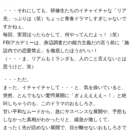
・・・それにしても、研修生たちのイチャイチャな「リア
充」っぷりは（笑）ちょっと青春ドラマしすぎじゃないで
すかねぇ。
毎回、実習ほったらかして、何やってんだよっ！（笑）
FBIアカデミーは、身辺調査だの能力主義だの言う前に「施
設内での恋愛禁止」を徹底したほうがいい！
（・・・ま、リアムもミランダも、人のこと言えないとは
思うけど。笑）
・・・ただ。
ま～た、イチャイチャして・・・と、気を抜いていると、
突然、とんでもない驚愕展開に「ぎょええええ～！」と絶
叫しちゃうのも、このドラマのおもしろさ。
甘い平和なムードから、急にサスペンスな展開や、予想も
しなかった真相がわかったりと、緩急が激しくて。
まったく先が読めない展開で、目が離せないおもしろさで