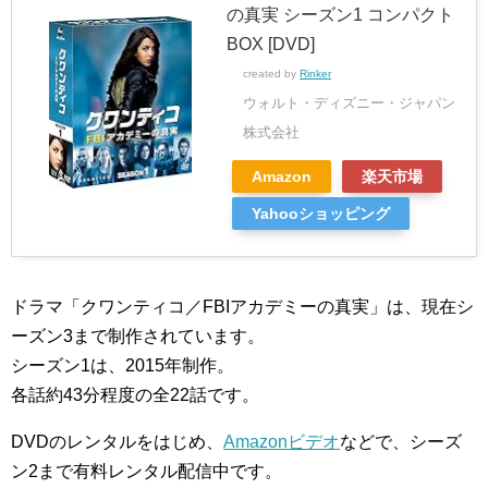
の真実 シーズン1 コンパクト
BOX [DVD]
created by
Rinker
ウォルト・ディズニー・ジャパン
株式会社
Amazon
楽天市場
Yahooショッピング
ドラマ「クワンティコ／FBIアカデミーの真実」は、現在シ
ーズン3まで制作されています。
シーズン1は、2015年制作。
各話約43分程度の全22話です。
DVDのレンタルをはじめ、
Amazonビデオ
などで、シーズ
ン2まで有料レンタル配信中です。