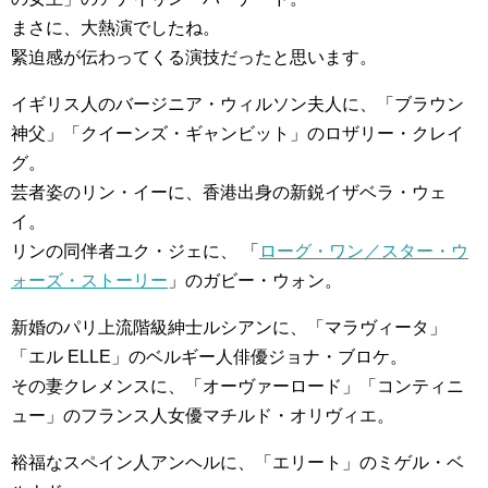
まさに、大熱演でしたね。
緊迫感が伝わってくる演技だったと思います。
イギリス人のバージニア・ウィルソン夫人に、「ブラウン
神父」「クイーンズ・ギャンビット」のロザリー・クレイ
グ。
芸者姿のリン・イーに、香港出身の新鋭イザベラ・ウェ
イ。
リンの同伴者ユク・ジェに、 「
ローグ・ワン／スター・ウ
ォーズ・ストーリー
」のガビー・ウォン。
新婚のパリ上流階級紳士ルシアンに、「マラヴィータ」
「エル ELLE」のベルギー人俳優ジョナ・ブロケ。
その妻クレメンスに、「オーヴァーロード」「コンティニ
ュー」のフランス人女優マチルド・オリヴィエ。
裕福なスペイン人アンヘルに、「エリート」のミゲル・ベ