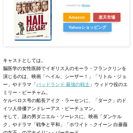
created by
Rinker
Amazon
楽天市場
Yahooショッピング
キャストとしては。
脳医学の女性医師でイギリス人のモーラ・フランクリンを
演じるのは、映画「ヘイル、シーザー！」「リトル・ジョ
ー」やドラマ「
バッドランド 最強の戦士
」ウィドウ役のエ
ミリー・ビーチャム。
ケルベロス号の船長アイク・ラーセンに、「ダーク」のド
イツ人俳優アンドレーアス・ピーチュマン。
そして、謎の男ダニエル・ソーレスに、映画「ダンケル
ク」やドラマ「戦争と平和」「ホワイト・クイーン 白薔薇
の女王」のアナイリン・バーナード。