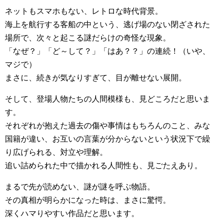
ネットもスマホもない、レトロな時代背景。
海上を航行する客船の中という、逃げ場のない閉ざされた
場所で、次々と起こる謎だらけの奇怪な現象。
「なぜ？」「ど～して？」「はあ？？」の連続！（いや、
マジで）
まさに、続きが気なりすぎて、目が離せない展開。
そして、登場人物たちの人間模様も、見どころだと思いま
す。
それぞれが抱えた過去の傷や事情はもちろんのこと、みな
国籍が違い、お互いの言葉が分からないという状況下で繰
り広げられる、対立や理解。
追い詰められた中で描かれる人間性も、見ごたえあり。
まるで先が読めない、謎が謎を呼ぶ物語。
その真相が明らかになった時は、まさに驚愕。
深くハマりやすい作品だと思います。