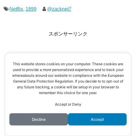
Netflix
,
1899
@zacknet7
スポンサーリンク
This website stores cookies on your computer. These cookies are
used to provide a more personalized experience and to track your
whereabouts around our website in compliance with the European
General Data Protection Regulation. If you decide to to opt-out of
any future tracking, a cookie will be setup in your browser to
remember this choice for one year.
Accept or Deny
Decline
Accept