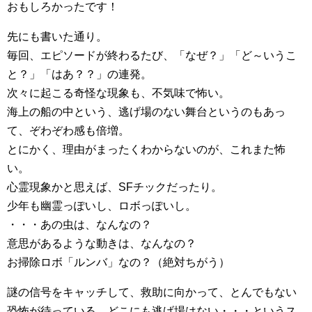
おもしろかったです！
先にも書いた通り。
毎回、エピソードが終わるたび、「なぜ？」「ど～いうこ
と？」「はあ？？」の連発。
次々に起こる奇怪な現象も、不気味で怖い。
海上の船の中という、逃げ場のない舞台というのもあっ
て、ぞわぞわ感も倍増。
とにかく、理由がまったくわからないのが、これまた怖
い。
心霊現象かと思えば、SFチックだったり。
少年も幽霊っぽいし、ロボっぽいし。
・・・あの虫は、なんなの？
意思があるような動きは、なんなの？
お掃除ロボ「ルンバ」なの？（絶対ちがう）
謎の信号をキャッチして、救助に向かって、とんでもない
恐怖が待っている。どこにも逃げ場はない・・・というス