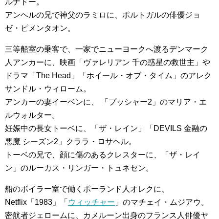
ルナドー。
アンヘルの兄で神父のラミロに、ポルトガルの俳優ジョ
ゼ・ピメンタオン。
三等船室の乗客で、一家でニューヨークへ渡るデンマーク
人アンカーに、映画「ヴァレリアン 千の惑星の救世主」や
ドラマ「The Head」「ホイール・オブ・タイム」のアレク
サンドル・ウィローム。
アンカーの妻イーベンに、 「プッシャー2」のマリア・エ
ルウォルター。
妊娠中の長女トーベに、「ザ・レイン」「DEVILS 金融の
悪魔 シーズン2」クララ・ロサヘル。
トーベの兄で、顔に傷のあるクレスターに、「ザ・レイ
ン」のルーカス・リンガー・トュネセン。
船のボイラー室で働くポーランド人オレクに、
Netflix「1983」「
ウィッチャー
」のマチェイ・ムジアウ。
密航者ジェロームに、カメルーン出身のフランス人俳優ヤ