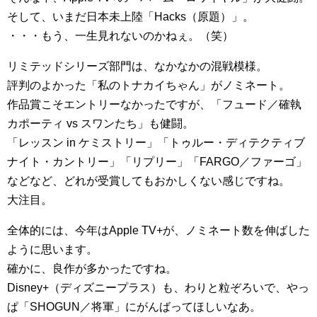
そして、いまだ日本未上陸「Hacks（原題）」。
・・・もう、一生見れないのかねぇ。（笑）
リミテッドシリーズ部門は、なかなかの混戦模様。
評判のよかった「私のトナカイちゃん」がノミネート。
作品賞こそエントリーなかったですが、「フュード／確執
カポーティ vs スワンたち」も健闘。
「レッスン in ケミストリー」「トゥルー・ディテクティブ
ナイト・カントリー」「リプリー」「FARGO／ファーゴ」
などなど、どれが受賞してもおかしくない感じですね。
大注目。
全体的には、今年はApple TV+が、ノミネート数を伸ばした
ように思います。
確かに、良作が多かったですね。
Disney+（ディズニープラス）も、わりと粒ぞろいで、やっ
ぱ「SHOGUN／将軍」にがんばってほしいなあ。