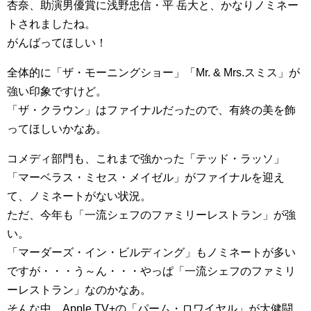
杏奈、助演男優賞に浅野忠信・平 岳大と、かなりノミネー
トされましたね。
がんばってほしい！
全体的に「ザ・モーニングショー」「Mr. & Mrs.スミス」が
強い印象ですけど。
「ザ・クラウン」はファイナルだったので、有終の美を飾
ってほしいかなあ。
コメディ部門も、これまで強かった「テッド・ラッソ」
「マーベラス・ミセス・メイゼル」がファイナルを迎え
て、ノミネートがない状況。
ただ、今年も「一流シェフのファミリーレストラン」が強
い。
「マーダーズ・イン・ビルディング」もノミネートが多い
ですが・・・う～ん・・・やっぱ「一流シェフのファミリ
ーレストラン」なのかなあ。
そんな中、Apple TV+の「パーム・ロワイヤル」が大健闘。