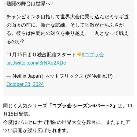
熱闘の舞台は世界へ！
チャンピオンを目指して世界大会に乗り込んだミヤギ道
の面々の前に、新たな試練、そして宿敵がたちふさが
る。彼らは仲間内の対立を乗り越え、一丸となって戦え
るのか?
11月15日より独占配信スタート
#コブラ会
pic.twitter.com/f3rNXq2XDe
— Netflix Japan | ネットフリックス (@NetflixJP)
October 23, 2024
同じく人気シリーズ
「コブラ会 シーズン6パート2」
は、11
月15日配信。
今度はバルセロナで開催の世界大会を舞台に、またまたア
ツい展開が繰り広げられます。