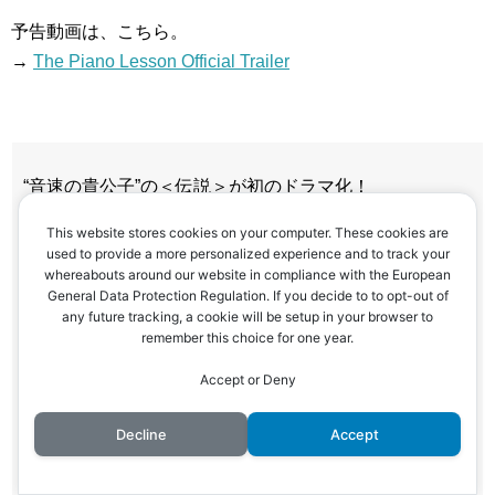
予告動画は、こちら。
→
The Piano Lesson Official Trailer
“音速の貴公子”の＜伝説＞が初のドラマ化！
Netflixシリーズ『
#セナ
』
This website stores cookies on your computer. These cookies are
11月29日より世界独占配信決定
used to provide a more personalized experience and to track your
whereabouts around our website in compliance with the European
まるでレースのような疾走感あふれる予告編も公開
General Data Protection Regulation. If you decide to to opt-out of
any future tracking, a cookie will be setup in your browser to
伝説のF1ドライバーアイルトン・セナ(
#ガブリエウ・レ
remember this choice for one year.
オーニ
)の知られざる姿を描く──
Accept or Deny
pic.twitter.com/NJ8ujjVC6y
— Netflix Japan | ネットフリックス (@NetflixJP)
Decline
Accept
October 29, 2024