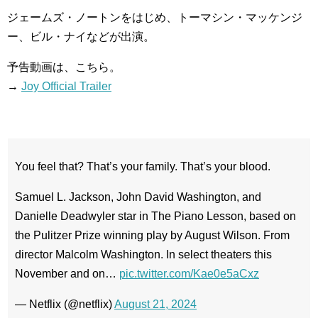
ジェームズ・ノートンをはじめ、トーマシン・マッケンジ
ー、ビル・ナイなどが出演。
予告動画は、こちら。
→
Joy Official Trailer
You feel that? That’s your family. That’s your blood.
Samuel L. Jackson, John David Washington, and
Danielle Deadwyler star in The Piano Lesson, based on
the Pulitzer Prize winning play by August Wilson. From
director Malcolm Washington. In select theaters this
November and on…
pic.twitter.com/Kae0e5aCxz
— Netflix (@netflix)
August 21, 2024