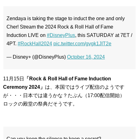
Zendaya is taking the stage to induct the one and only
Cher! Stream the 2024 Rock & Roll Hall of Fame
Induction LIVE on
#DisneyPlus
, this SATURDAY at 7ET /
4PT.
#RockHall2024
pic.twitter.com/gvgk1JIT2e
— Disney+ (@DisneyPlus)
October 16, 2024
11月15日
「Rock & Roll Hall of Fame Induction
Ceremony 2024」
は、本国ではライブ配信のようです
が・・・日本では違うかな？たぶん（17:00配信開始）
ロックの殿堂の祭典だそうです。
Can you keep the silence to keep a secret?