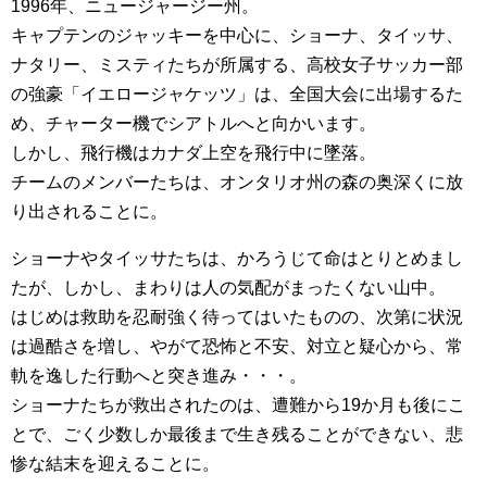
1996年、ニュージャージー州。
キャプテンのジャッキーを中心に、ショーナ、タイッサ、
ナタリー、ミスティたちが所属する、高校女子サッカー部
の強豪「イエロージャケッツ」は、全国大会に出場するた
め、チャーター機でシアトルへと向かいます。
しかし、飛行機はカナダ上空を飛行中に墜落。
チームのメンバーたちは、オンタリオ州の森の奥深くに放
り出されることに。
ショーナやタイッサたちは、かろうじて命はとりとめまし
たが、しかし、まわりは人の気配がまったくない山中。
はじめは救助を忍耐強く待ってはいたものの、次第に状況
は過酷さを増し、やがて恐怖と不安、対立と疑心から、常
軌を逸した行動へと突き進み・・・。
ショーナたちが救出されたのは、遭難から19か月も後にこ
とで、ごく少数しか最後まで生き残ることができない、悲
惨な結末を迎えることに。