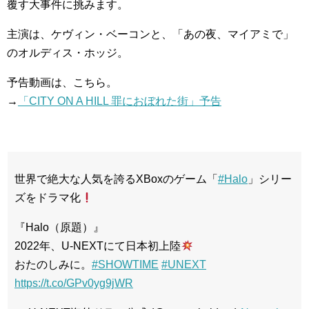
覆す大事件に挑みます。
主演は、ケヴィン・ベーコンと、「あの夜、マイアミで」
のオルディス・ホッジ。
予告動画は、こちら。
→
「CITY ON A HILL 罪におぼれた街」予告
世界で絶大な人気を誇るXBoxのゲーム「
#Halo
」シリー
ズをドラマ化
『Halo（原題）』
2022年、U-NEXTにて日本初上陸
おたのしみに。
#SHOWTIME
#UNEXT
https://t.co/GPv0yg9jWR