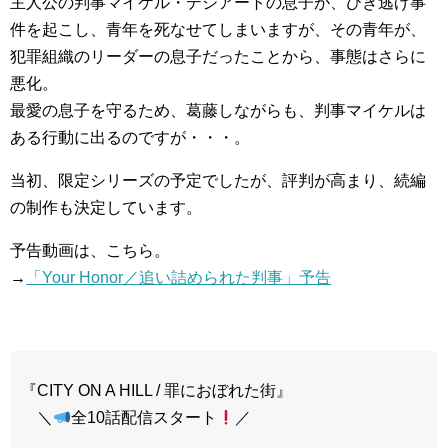
主人公の判事マイケル・デジアートの息子が、ひき逃げ事
件を起こし、青年を死なせてしまいますが、その青年が、
犯罪組織のリーダーの息子だったことから、事態はさらに
悪化。
最愛の息子を守るため、葛藤しながらも、判事マイケルは
ある行動に出るのですが・・・。
当初、限定シリーズの予定でしたが、評判が高まり、続編
の制作も決定しています。
予告動画は、こちら。
→
「Your Honor／追い詰められた判事」予告
『CITY ON A HILL / 罪におぼれた街』
＼
全10話配信スタート
／