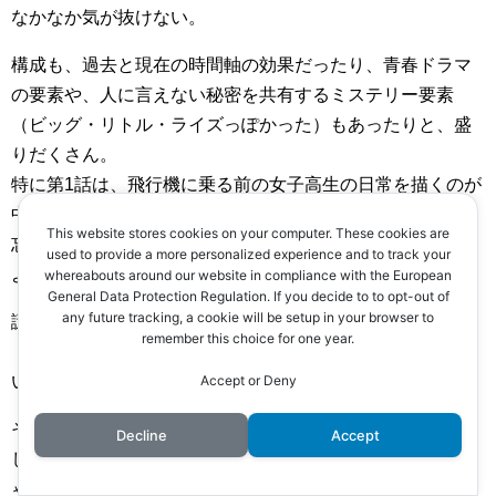
なかなか気が抜けない。
構成も、過去と現在の時間軸の効果だったり、青春ドラマ
の要素や、人に言えない秘密を共有するミステリー要素
（ビッグ・リトル・ライズっぽかった）もあったりと、盛
りだくさん。
特に第1話は、飛行機に乗る前の女子高生の日常を描くのが
中心で、青春ドラマでも見ている気分・・・なところで、
This website stores cookies on your computer. These cookies are
忘れた頃にエグい出来事があったりと、緩急とメリハリが
used to provide a more personalized experience and to track your
よかったと思います。
whereabouts around our website in compliance with the European
General Data Protection Regulation. If you decide to to opt-out of
any future tracking, a cookie will be setup in your browser to
謎が多いところも、続きが気になって面白かったです。
remember this choice for one year.
・・・地元の記者、実在しないの？
いきなり不穏でミステリアス。
Accept or Deny
そして、最後は・・・うう・・・。
Decline
Accept
しかし、また、なんだって、あんな儀式的な感じになっち
ゃったんでしょうねぇ。