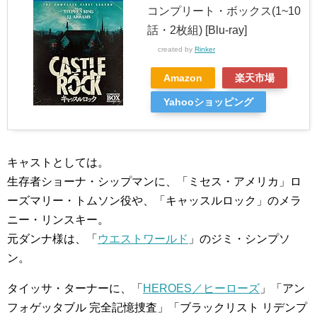
コンプリート・ボックス(1~10
話・2枚組) [Blu-ray]
created by
Rinker
Amazon
楽天市場
Yahooショッピング
キャストとしては。
生存者ショーナ・シップマンに、「ミセス・アメリカ」ロ
ーズマリー・トムソン役や、「キャッスルロック」のメラ
ニー・リンスキー。
元ダンナ様は、「
ウエストワールド
」のジミ・シンプソ
ン。
タイッサ・ターナーに、「
HEROES／ヒーローズ
」「アン
フォゲッタブル 完全記憶捜査」「ブラックリスト リデンプ