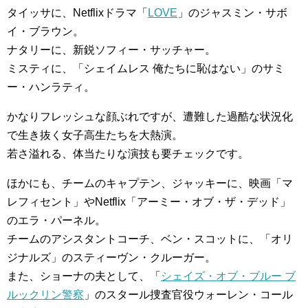
タイッサに、Netflixドラマ「
LOVE
」のジャスミン・サボ
イ・ブラウン。
ナタリーに、新鋭ソフィー・サッチャー。
ミスティに、「シェイムレス 俺たちに恥はない」のサミ
ー・ハンラティ。
かなりフレッシュな顔ぶれですが、遭難した過酷な状況化
で生き抜く女子高生たちを大熱演。
若さ溢れる、体当たりな演技も要チェックです。
ほかにも、チームのキャプテン、ジャッキーに、映画「マ
レフィセント」やNetflix「アーミー・オブ・ザ・デッド」
のエラ・パーネル。
チームのアシスタントコーチ、ベン・スコットに、「オリ
ジナルズ」のスティーヴン・クルーガー。
また、ショーナの夫として、「
シェイズ・オブ・ブルー ブ
ルックリン警察
」のスタール捜査官役ウォーレン・コール