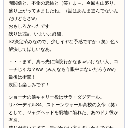
間関係と、不倫の恐怖と（笑）ま～、今回も山盛り。
盛り上がってきましたね。（話はあんま進んでないん
だけどもさw）
おもしろかったです！
残りは2話。いよいよ終盤。
S2決定済みなので、少しイヤな予感ですが（笑）色々
解決してほしいなあ。
・・・まず、真っ先に病院行かなきゃいけない人、コ
ーチじゃね？ww（みんなもう眼中にないだろうww）
最後は衝撃！
次回も楽しみです！
ショーナの娘キャリー役はサラ・ダグデール。
リバーデイルS4、ストーンウォール高校の女帝（笑）
として、ジャグヘッドを窮地に陥れた、あのドナ役が
有名。
感じが違いすぎて、気づかない方も多いかもですね。