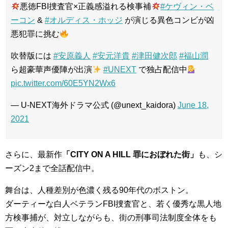
悪徳FBI捜査官×正義感溢れる検事補
#ケヴィン・ベ
ーコン
&
#オルディス・ホッジ
が演じる異色コンビが凶
悪犯罪に挑む
吹替版には
#安原義人
#安元洋貴
#津田健次郎
#福山潤
ら超豪華声優陣が出演
#UNEXT
で独占配信中
pic.twitter.com/60E5YN2Wx6
— U-NEXT海外ドラマ公式 (@unext_kaidora)
June 18,
2021
さらに、最新作
「CITY ON A HILL 罪におぼれた街」
も、シ
ーズン2まで全話配信中。
舞台は、人種差別が色濃く残る90年代のボストン。
ダーティーな白人ベテランFBI捜査官と、若く優秀な黒人地
方検事捕が、対立しながらも、街の刑事司法制度全体をも