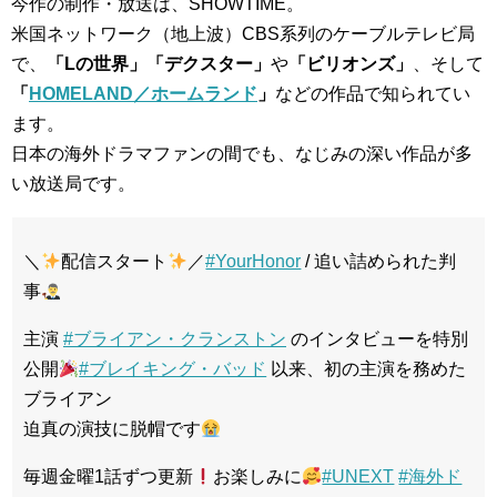
今作の制作・放送は、SHOWTIME。
米国ネットワーク（地上波）CBS系列のケーブルテレビ局
で、
「Lの世界」「デクスター」
や
「ビリオンズ」
、そして
「
HOMELAND／ホームランド
」
などの作品で知られてい
ます。
日本の海外ドラマファンの間でも、なじみの深い作品が多
い放送局です。
＼
配信スタート
／
#YourHonor
/ 追い詰められた判
事
主演
#ブライアン・クランストン
のインタビューを特別
公開
#ブレイキング・バッド
以来、初の主演を務めた
ブライアン
迫真の演技に脱帽です
毎週金曜1話ずつ更新
お楽しみに
#UNEXT
#海外ド