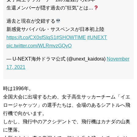
生還メンバーが隠す過去の"狂気"とは…
過去と現在が交錯する
新感覚サバイバル・サスペンスが日本初上陸
https://t.co/CX0sfSIqS1
#SHOWTIME
#UNEXT
pic.twitter.com/WLRmvzGQyO
— U-NEXT海外ドラマ公式 (@unext_kaidora)
November
17, 2021
時は1996年。
全国大会に出場するため、女子高生サッカーチーム「イエ
ロージャケッツ」の選手たちは、会場のあるシアトルへ飛
行機で向かいます。
しかし、飛行中のアクシデントで、飛行機はカナダの山奥
に墜落。