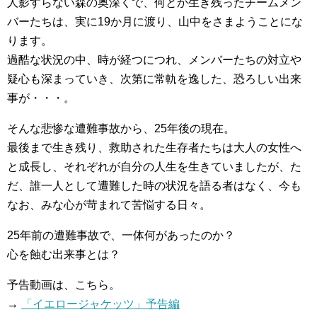
人影すらない森の奥深くで、何とか生き残ったチームメン
バーたちは、実に19か月に渡り、山中をさまようことにな
ります。
過酷な状況の中、時が経つにつれ、メンバーたちの対立や
疑心も深まっていき、次第に常軌を逸した、恐ろしい出来
事が・・・。
そんな悲惨な遭難事故から、25年後の現在。
最後まで生き残り、救助された生存者たちは大人の女性へ
と成長し、それぞれが自分の人生を生きていましたが、た
だ、誰一人として遭難した時の状況を語る者はなく、今も
なお、みな心が苛まれて苦悩する日々。
25年前の遭難事故で、一体何があったのか？
心を蝕む出来事とは？
予告動画は、こちら。
→
「イエロージャケッツ」予告編