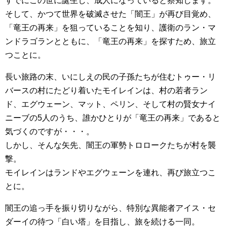
すでにこの世に誕生し、成人になっていると察知します。
そして、かつて世界を破滅させた「闇王」が再び目覚め、
「竜王の再来」を狙っていることを知り、護衛のラン・マ
ンドラゴランとともに、「竜王の再来」を探すため、旅立
つことに。
長い旅路の末、いにしえの民の子孫たちが住むトゥー・リ
バースの村にたどり着いたモイレインは、村の若者ラン
ド、エグウェーン、マット、ペリン、そして村の賢女ナイ
ニーブの5人のうち、誰かひとりが「竜王の再来」であると
気づくのですが・・・。
しかし、そんな矢先、闇王の軍勢トロロークたちが村を襲
撃。
モイレインはランドやエグウェーンを連れ、再び旅立つこ
とに。
闇王の追っ手を振り切りながら、特別な異能者アイス・セ
ダーイの待つ「白い塔」を目指し、旅を続ける一同。