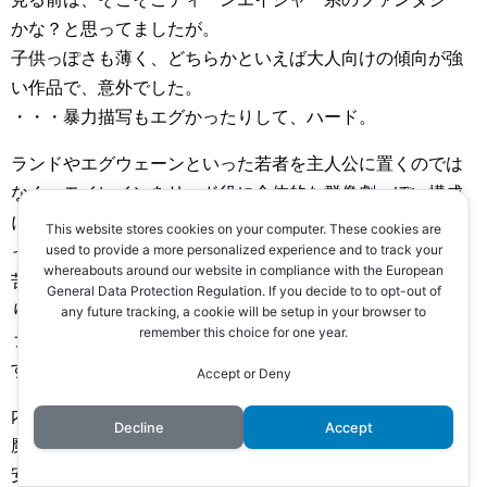
かな？と思ってましたが。
子供っぽさも薄く、どちらかといえば大人向けの傾向が強
い作品で、意外でした。
・・・暴力描写もエグかったりして、ハード。
ランドやエグウェーンといった若者を主人公に置くのでは
なく、モイレインをリード役に全体的な群像劇っぽい構成
に広げているのも、ティーンエイジャー系の要素が薄くな
This website stores cookies on your computer. These cookies are
used to provide a more personalized experience and to track your
っている要因かもしれませんね。
whereabouts around our website in compliance with the European
苦難の中で成長していく若者たちの物語だけでなく、まわ
General Data Protection Regulation. If you decide to to opt-out of
りの大人たちも含めた人間模様が描かれていて、より「フ
any future tracking, a cookie will be setup in your browser to
remember this choice for one year.
ァンタジードラマ」なテイストが強くなっていたと思いま
す。
Accept or Deny
内容的には、まさにファンタジーの王道。といった感じ。
Decline
Accept
魔物や魔法が出てくる世界観で繰り広げられる冒険譚。
安定の面白さ。