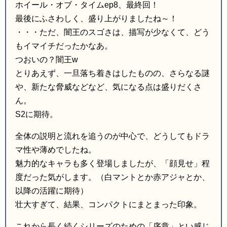
ホイール・オブ・タイムep8、最終回！
最後にふさわしく、盛り上がりましたね～！
・・・ただ、闇王のスゴさは、描写が少なくて、どう
もイマイチだったかなあ。
つおいの？闇王w
とりあえず、一旦落ち着きはしたものの、さらなる謎
や、新たな脅威などなど、気になる点は盛りだくさ
ん。
S2に期待。
全体の説明と流れを追うのが中心で、どうしてもドラ
マ性や薄めでしたね。
魅力的なキャラも多く登場しましたが、「顔見せ」程
度だった気がします。（白マントとか赤アジャとか、
以降の活躍に期待）
壮大すぎて、結果、コンパクトにまとまった印象。
これから長く続くシリーズのための「序章」とい感じ