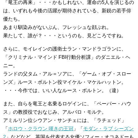
「竜王の再来」・・・かもしれない、運命の5人を演じるの
は、いずれも今後の活躍が期待されている、新鋭の若手俳
優たち。
あまり馴染みがないぶん、フレッシュな顔ぶれ。
果たして、誰が？・・・というのも、見どころですね。
さらに、モイレインの護衛士ラン・マンドラゴランに、
「クリミナル・マインド FBI行動分析課」のダニエル・ヘ
ニー。
ランドの父タム・アル＝ソアに、「ゲーム・オブ・スロー
ンズ」ルース・ボルトン役マイケル・マケルハットン。
・・・今作では、いい人なルース・ボルトン。（違）
また、自らを竜王と名乗るロゲインに、「ペーパー・ハウ
ス」の教授役でおなじみ、アルバロ・モルテ。
アミルリン位シウアン・サンチェには、「ラチェッド」
「
ホロウ・クラウン 嘆きの王冠
」「
モダン・ラブ シーズン
2
」などなど、英国を代表する女優ソフィー・オコネドーも