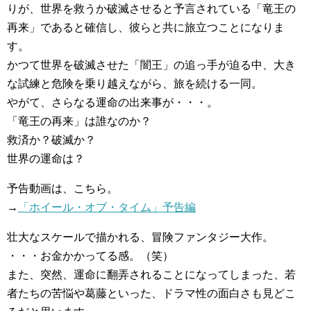
りが、世界を救うか破滅させると予言されている「竜王の
再来」であると確信し、彼らと共に旅立つことになりま
す。
かつて世界を破滅させた「闇王」の追っ手が迫る中、大き
な試練と危険を乗り越えながら、旅を続ける一同。
やがて、さらなる運命の出来事が・・・。
「竜王の再来」は誰なのか？
救済か？破滅か？
世界の運命は？
予告動画は、こちら。
→
「ホイール・オブ・タイム」予告編
壮大なスケールで描かれる、冒険ファンタジー大作。
・・・お金かかってる感。（笑）
また、突然、運命に翻弄されることになってしまった、若
者たちの苦悩や葛藤といった、ドラマ性の面白さも見どこ