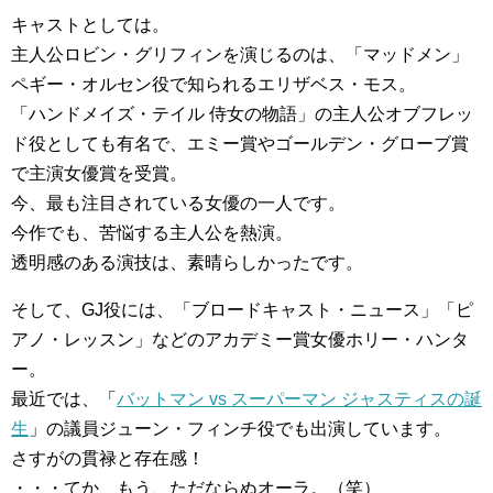
キャストとしては。
主人公ロビン・グリフィンを演じるのは、「マッドメン」
ペギー・オルセン役で知られるエリザベス・モス。
「ハンドメイズ・テイル 侍女の物語」の主人公オブフレッ
ド役としても有名で、エミー賞やゴールデン・グローブ賞
で主演女優賞を受賞。
今、最も注目されている女優の一人です。
今作でも、苦悩する主人公を熱演。
透明感のある演技は、素晴らしかったです。
そして、GJ役には、「ブロードキャスト・ニュース」「ピ
アノ・レッスン」などのアカデミー賞女優ホリー・ハンタ
ー。
最近では、「
バットマン vs スーパーマン ジャスティスの誕
生
」の議員ジューン・フィンチ役でも出演しています。
さすがの貫禄と存在感！
・・・てか、もう、ただならぬオーラ。（笑）