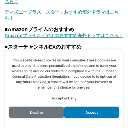
ちら！
ディズニープラス「スター」おすすめ海外ドラマはこち
ら！
■Amazonプライムのおすすめ
Amazonプライムビデオのおすすめ海外ドラマはこちら！
■スターチャンネルEXのおすすめ
スターチャンネルEXのおすすめ海外ドラマはこちら！
This website stores cookies on your computer. These cookies are
■Huluおすすめラインナップ
used to provide a more personalized experience and to track your
Huluのおすすめ海外ドラマはこちら！
whereabouts around our website in compliance with the European
General Data Protection Regulation. If you decide to to opt-out of
■Netflixおすすめラインナップ
any future tracking, a cookie will be setup in your browser to
remember this choice for one year.
Netflixのおすすめオリジナルドラマはこちら！
Accept or Deny
Netflixオリジナル以外のおすすめ海外ドラマはこちら！
■U-NEXTおすすめラインナップ
Decline
Accept
U-NEXTのおすすめ海外ドラマはこちら！
■Apple TV+おすすめラインナップ