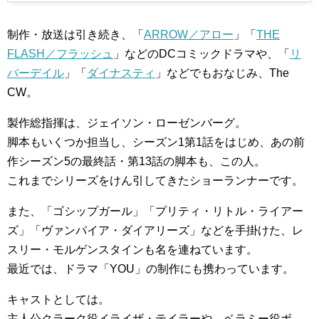
制作・放送は引き続き、「
ARROW／アロー
」「
THE
FLASH／フラッシュ
」などのDCコミックドラマや、「
リ
バーデイル
」「
ダイナスティ
」などでもおなじみ、The
CW。
製作総指揮は、ジェイソン・ローゼンバーグ。
脚本もいくつか担当し、シーズン1第1話をはじめ、あの前
作シーズン5の最終話・第13話の脚本も、この人。
これまでシリーズをけん引してきたショーランナーです。
また、「ゴシップガール」「プリティ・リトル・ライアー
ズ」「ヴァンパイア・ダイアリーズ」などを手掛けた、レ
スリー・モルゲンスタインも名を連ねています。
最近では、ドラマ「YOU」の制作にも携わっています。
キャストとしては。
主人公クラーク役イライザ・テイラーや、ベラミー役ボ