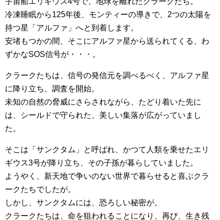
宇宙船エリギウス4号で、地球を離れたクラークたち。
冷凍睡眠から125年後、モンティーの導きで、2つの太陽を
持つ星「アルファ」へと到着します。
安堵もつかの間、そこにアルファ星から送られてくる、わ
ずかなSOS信号が・・・。
クラークたちは、信号の発信元を調べるべく、アルファ星
に降り立ち、調査を開始。
未知の自然の脅威にさらされながら、たどり着いた先に
は、シールドで守られた、美しい集落が広がっていまし
た。
そこは「サンクタム」と呼ばれ、かつて人類を乗せたエリ
ギウス3号が降り立ち、その子孫が暮らしていました。
ようやく、新天地で争いのない世界で暮らせると喜ぶクラ
ークたちでしたが。
しかし、サンクタムには、恐ろしい秘密が。
クラークたちは、命を狙われることになり、再び、生き残