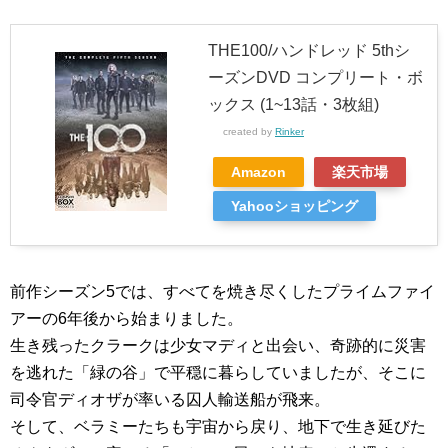
THE100/ハンドレッド 5thシ
ーズンDVD コンプリート・ボ
ックス (1~13話・3枚組)
created by
Rinker
Amazon
楽天市場
Yahooショッピング
前作シーズン5では、すべてを焼き尽くしたプライムファイ
アーの6年後から始まりました。
生き残ったクラークは少女マディと出会い、奇跡的に災害
を逃れた「緑の谷」で平穏に暮らしていましたが、そこに
司令官ディオザが率いる囚人輸送船が飛来。
そして、ベラミーたちも宇宙から戻り、地下で生き延びた