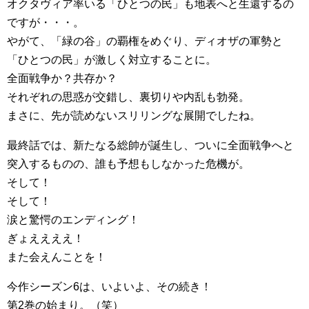
オクタヴィア率いる「ひとつの民」も地表へと生還するの
ですが・・・。
やがて、「緑の谷」の覇権をめぐり、ディオザの軍勢と
「ひとつの民」が激しく対立することに。
全面戦争か？共存か？
それぞれの思惑が交錯し、裏切りや内乱も勃発。
まさに、先が読めないスリリングな展開でしたね。
最終話では、新たなる総帥が誕生し、ついに全面戦争へと
突入するものの、誰も予想もしなかった危機が。
そして！
そして！
涙と驚愕のエンディング！
ぎょええええ！
また会えんことを！
今作シーズン6は、いよいよ、その続き！
第2巻の始まり。（笑）