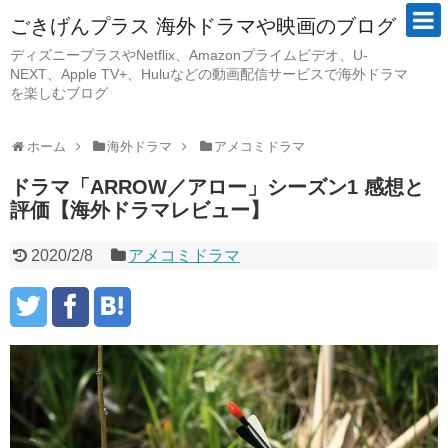
ごきげんプラス 海外ドラマや映画のブログ
ディズニープラスやNetflix、Amazonプライムビデオ、U-
NEXT、Apple TV+、Huluなどの動画配信サービスで海外ドラマ
を楽しむブログ
ホーム
海外ドラマ
アメコミドラマ
ドラマ「ARROW／アロー」シーズン1 感想と
評価【海外ドラマレビュー】
2020/2/8
アメコミドラマ