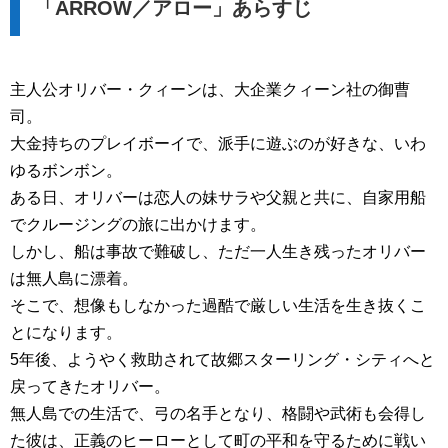
「ARROW／アロー」あらすじ
主人公オリバー・クィーンは、大企業クィーン社の御曹
司。
大金持ちのプレイボーイで、派手に遊ぶのが好きな、いわ
ゆるボンボン。
ある日、オリバーは恋人の妹サラや父親と共に、自家用船
でクルージングの旅に出かけます。
しかし、船は事故で難破し、ただ一人生き残ったオリバー
は無人島に漂着。
そこで、想像もしなかった過酷で厳しい生活を生き抜くこ
とになります。
5年後、ようやく救助されて故郷スターリング・シティへと
戻ってきたオリバー。
無人島での生活で、弓の名手となり、格闘や武術も会得し
た彼は、正義のヒーローとして町の平和を守るために戦い