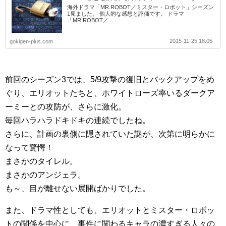
海外ドラマ「MR.ROBOT／ミスター・ロボット」シーズン
1見ました。 個人的な感想と評価です。 ドラマ
「MR.ROBOT／...
2015-11-25 18:05
gokigen-plus.com
前回のシーズン3では、5/9攻撃の復旧とバックアップをめ
ぐり、エリオットたちと、ホワイトローズ率いるダークア
ーミーとの攻防が、さらに激化。
毎回ハラハラドキドキの連続でしたね。
さらに、計画の裏側に隠されていた謎が、次第に明らかに
なって驚愕！
まさかのタイレル。
まさかのアンジェラ。
も～、目が離せない展開ばかりでした。
また、ドラマ性としても、エリオットとミスター・ロボッ
トの関係を中心に、事件に関わるキャラの濃すぎる人々の