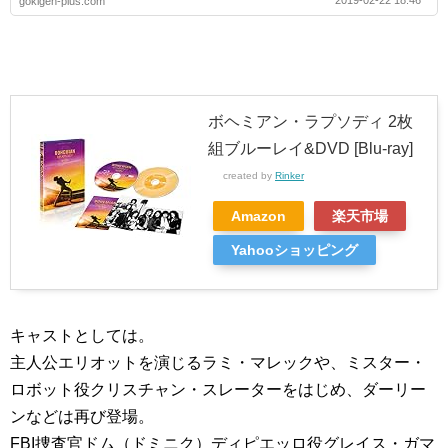
gokigen-plus.com
ボヘミアン・ラプソディ 2枚
組ブルーレイ&DVD [Blu-ray]
created by
Rinker
Amazon
楽天市場
Yahooショッピング
キャストとしては。
主人公エリオットを演じるラミ・マレックや、ミスター・
ロボット役クリスチャン・スレーターをはじめ、ダーリー
ンなどは再び登場。
FBI捜査官ドム（ドミニク）ディピエッロ役グレイス・ガマ