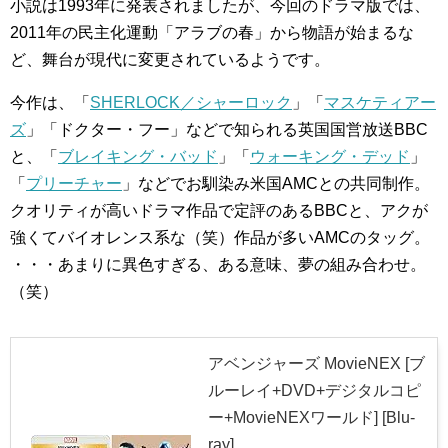
小説は1993年に発表されましたが、今回のドラマ版では、
2011年の民主化運動「アラブの春」から物語が始まるな
ど、舞台が現代に変更されているようです。
今作は、「
SHERLOCK／シャーロック
」「
マスケティアー
ズ
」「ドクター・フー」などで知られる英国国営放送BBC
と、「
ブレイキング・バッド
」「
ウォーキング・デッド
」
「
プリーチャー
」などでお馴染み米国AMCとの共同制作。
クオリティが高いドラマ作品で定評のあるBBCと、アクが
強くてバイオレンス系な（笑）作品が多いAMCのタッグ。
・・・あまりに異色すぎる、ある意味、夢の組み合わせ。
（笑）
アベンジャーズ MovieNEX [ブ
ルーレイ+DVD+デジタルコピ
ー+MovieNEXワールド] [Blu-
ray]