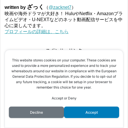
ざっく
written by
（
@zacknet7
）
映画や海外ドラマが大好き！ HuluやNetflix・Amazonプラ
イムビデオ・U-NEXTなどのネット動画配信サービスを中
心に楽しんでます。
プロフィールの詳細は、こちら
スポンサーリンク
This website stores cookies on your computer. These cookies are
used to provide a more personalized experience and to track your
whereabouts around our website in compliance with the European
General Data Protection Regulation. If you decide to to opt-out of
any future tracking, a cookie will be setup in your browser to
remember this choice for one year.
Accept or Deny
Decline
Accept