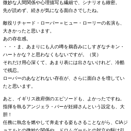
微妙な人間関係や心理描写も繊細で、シナリオも緻密。
先が読めず、続きが気になる面白さでしたね。
敵役リチャード・ローパー＝ヒュー・ローリーの名演も、
大きかったと思います。
あの存在感。
・・・ま、あまりにも人の噂を鵜呑みにしすぎなチキン・
ハートかな？と思わなくもないですが。（笑）
それだけ用心深くて、あまり表には出さないけれど、冷酷
で残忍。
ローパーのあなどれない存在が、さらに面白さを増してい
たと思います。
あと、イギリス政府側のエピソードも、よかったですね。
指揮を執るアンジェラ・バーが妊婦さんという設定も、大
胆！
任務に執念を燃やして奔走する姿もさることながら、CIAジ
ョエルとの微妙な関係や、ドロムグールとの対立や駆け引