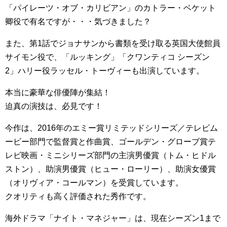
「パイレーツ・オブ・カリビアン」のカトラー・ベケット
卿役で有名ですが・・・気づきました？
また、第1話でジョナサンから書類を受け取る英国大使館員
サイモン役で、「ルッキング」「クワンティコ シーズン
2」ハリー役ラッセル・トーヴィーも出演しています。
本当に豪華な俳優陣が集結！
迫真の演技は、必見です！
今作は、2016年のエミー賞リミテッドシリーズ／テレビム
ービー部門で監督賞と作曲賞、ゴールデン・グローブ賞テ
レビ映画・ミニシリーズ部門の主演男優賞（トム・ヒドル
ストン）、助演男優賞（ヒュー・ローリー）、助演女優賞
（オリヴィア・コールマン）を受賞しています。
クオリティも高く評価された秀作です。
海外ドラマ「ナイト・マネジャー」は、現在シーズン1まで