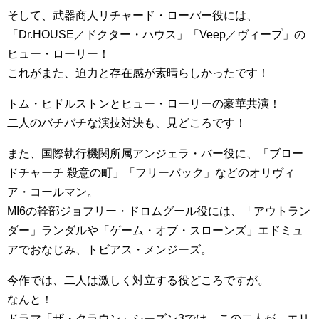
そして、武器商人リチャード・ローパー役には、
「Dr.HOUSE／ドクター・ハウス」「Veep／ヴィープ」の
ヒュー・ローリー！
これがまた、迫力と存在感が素晴らしかったです！
トム・ヒドルストンとヒュー・ローリーの豪華共演！
二人のバチバチな演技対決も、見どころです！
また、国際執行機関所属アンジェラ・バー役に、「ブロー
ドチャーチ 殺意の町」「フリーバック」などのオリヴィ
ア・コールマン。
MI6の幹部ジョフリー・ドロムグール役には、「アウトラン
ダー」ランダルや「ゲーム・オブ・スローンズ」エドミュ
アでおなじみ、トビアス・メンジーズ。
今作では、二人は激しく対立する役どころですが。
なんと！
ドラマ「ザ・クラウン」シーズン3では、この二人が、エリ