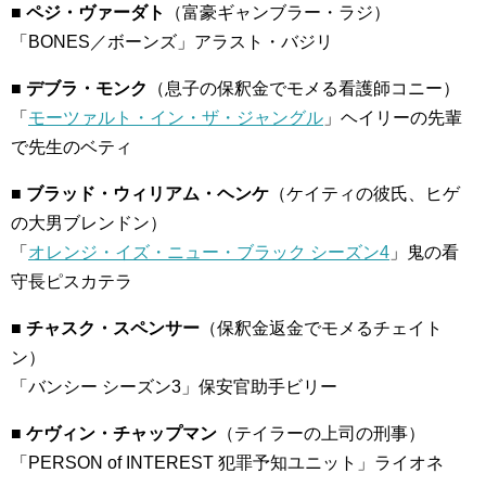
■ ペジ・ヴァーダト
（富豪ギャンブラー・ラジ）
「BONES／ボーンズ」アラスト・バジリ
■ デブラ・モンク
（息子の保釈金でモメる看護師コニー）
「
モーツァルト・イン・ザ・ジャングル
」ヘイリーの先輩
で先生のベティ
■ ブラッド・ウィリアム・ヘンケ
（ケイティの彼氏、ヒゲ
の大男ブレンドン）
「
オレンジ・イズ・ニュー・ブラック シーズン4
」鬼の看
守長ピスカテラ
■ チャスク・スペンサー
（保釈金返金でモメるチェイト
ン）
「バンシー シーズン3」保安官助手ビリー
■ ケヴィン・チャップマン
（テイラーの上司の刑事）
「PERSON of INTEREST 犯罪予知ユニット」ライオネ