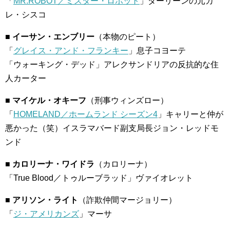
「
MR.ROBOT／ミスター・ロボット
」ダーリーンの元カ
レ・シスコ
■ イーサン・エンブリー
（本物のピート）
「
グレイス・アンド・フランキー
」息子コヨーテ
「ウォーキング・デッド」アレクサンドリアの反抗的な住
人カーター
■ マイケル・オキーフ
（刑事ウィンズロー）
「
HOMELAND／ホームランド シーズン4
」キャリーと仲が
悪かった（笑）イスラマバード副支局長ジョン・レッドモ
ンド
■ カロリーナ・ワイドラ
（カロリーナ）
「True Blood／トゥルーブラッド」ヴァイオレット
■ アリソン・ライト
（詐欺仲間マージョリー）
「
ジ・アメリカンズ
」マーサ