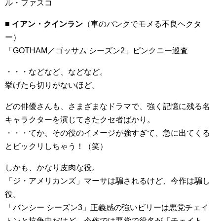
ル・ファスコ
■ イアン・クインラン
（車のパンクでモメる不良ヘクタ
ー）
「GOTHAM／ゴッサム シーズン2」ピンクニー巡査
・・・などなど、などなど。
挙げたら切りがないほど。
どの俳優さんも、さまざまなドラマで、強く記憶に残る名
キャラクターを演じてきたクセ者ばかり。
・・・てか、その役のイメージが強すぎて、急に出てくる
とビックリしちゃう！（笑）
しかも、かなり皮肉な役。
「ジ・アメリカンズ」マーサは騙されるけど、今作は騙し
役。
「バンシー シーズン3」正義感の強いビリーは悪党チェイ
トンと抗争中だけど、今作では悪党で役名が「チェイト