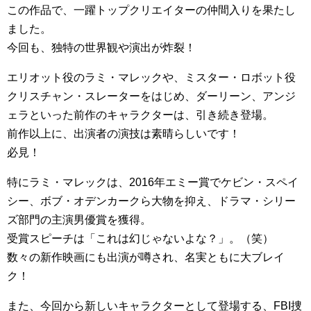
この作品で、一躍トップクリエイターの仲間入りを果たし
ました。
今回も、独特の世界観や演出が炸裂！
エリオット役のラミ・マレックや、ミスター・ロボット役
クリスチャン・スレーターをはじめ、ダーリーン、アンジ
ェラといった前作のキャラクターは、引き続き登場。
前作以上に、出演者の演技は素晴らしいです！
必見！
特にラミ・マレックは、2016年エミー賞でケビン・スペイ
シー、ボブ・オデンカークら大物を抑え、ドラマ・シリー
ズ部門の主演男優賞を獲得。
受賞スピーチは「これは幻じゃないよな？」。（笑）
数々の新作映画にも出演が噂され、名実ともに大ブレイ
ク！
また、今回から新しいキャラクターとして登場する、FBI捜