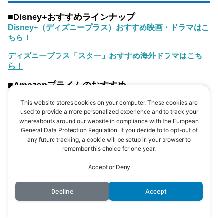
■Disney+おすすめラインナップ
Disney+（ディズニープラス）おすすめ映画・ドラマはこ
ちら！
ディズニープラス「スター」おすすめ海外ドラマはこち
ら！
■Amazonプライムのおすすめ
Amazonプライムビデオのおすすめ海外ドラマはこちら！
This website stores cookies on your computer. These cookies are
used to provide a more personalized experience and to track your
■スターチャンネルEXのおすすめ
whereabouts around our website in compliance with the European
スターチャンネルEXのおすすめ海外ドラマはこちら！
General Data Protection Regulation. If you decide to to opt-out of
any future tracking, a cookie will be setup in your browser to
■Huluおすすめラインナップ
remember this choice for one year.
Huluのおすすめ海外ドラマはこちら！
Accept or Deny
■Netflixおすすめラインナップ
Netflixのおすすめオリジナルドラマはこちら！
Decline
Accept
Netflixオリジナル以外のおすすめ海外ドラマはこちら！