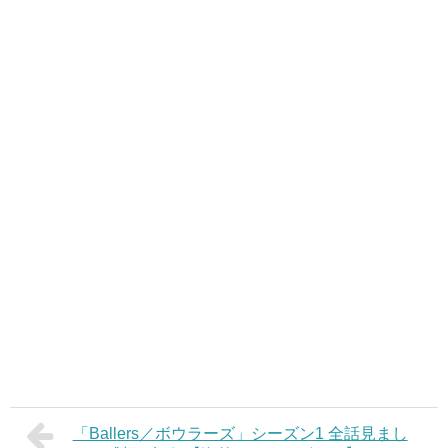
「Ballers／ボウラーズ」シーズン1 全話見まし