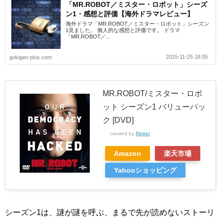
「MR.ROBOT／ミスター・ロボット」シーズ
ン1・感想と評価【海外ドラマレビュー】
海外ドラマ「MR.ROBOT／ミスター・ロボット」シーズン
1見ました。 個人的な感想と評価です。 ドラマ
「MR.ROBOT／...
2015-11-25 18:05
gokigen-plus.com
MR.ROBOT/ミスター・ロボ
ット シーズン1 バリューパッ
ク [DVD]
created by
Rinker
Amazon
楽天市場
Yahooショッピング
シーズン1は、謎が謎を呼ぶ、まるで先が読めないストーリ