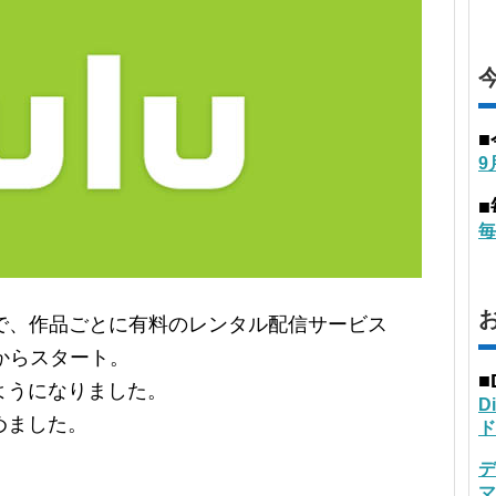
9
毎
）で、作品ごとに有料のレンタル配信サービス
日からスタート。
■
ようになりました。
D
めました。
ド
デ
マ