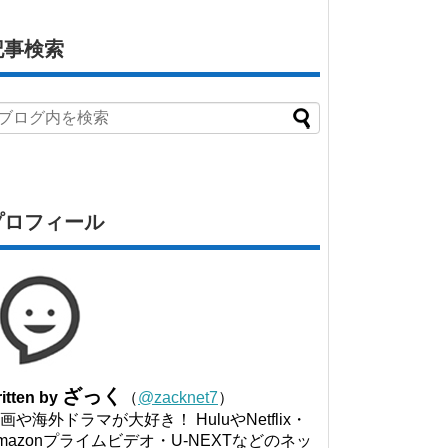
記事検索
プロフィール
ざっく
itten by
（
@zacknet7
）
画や海外ドラマが大好き！ HuluやNetflix・
mazonプライムビデオ・U-NEXTなどのネッ