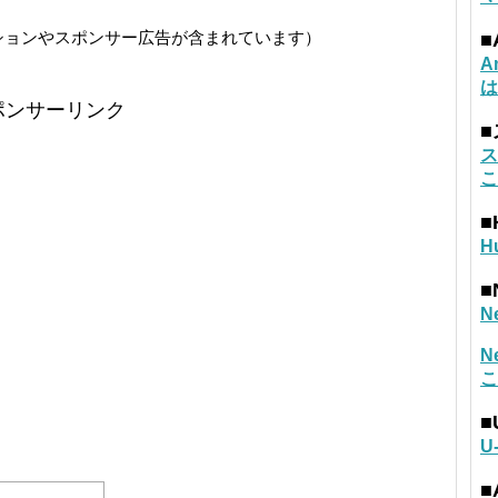
ションやスポンサー広告が含まれています）
■
A
は
ポンサーリンク
ス
こ
■
H
■
N
N
こ
■
U
■