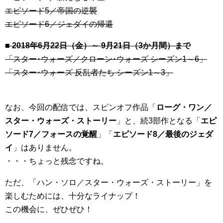
エピソード5／帝国の逆襲
エピソード6／ジェダイの帰還
■ 2018年6月22日（金）～ 9月21日（3か月間）まで
「スター･ウォーズ／クローン･ウォーズ シーズン1～6」
「スター･ウォーズ 反乱者たち シーズン1～3」
なお、今回の配信では、スピンオフ作品「
ローグ・ワン／
スター・ウォーズ・ストーリー
」と、続3部作となる「
エピ
ソード7／フォースの覚醒
」「
エピソード8／最後のジェダ
イ
」はありません。
・・・ちょっと残念ですね。
ただ、「ハン・ソロ／スター・ウォーズ・ストーリー」を
楽しむためには、十分なライナップ！
この機会に、ぜひぜひ！