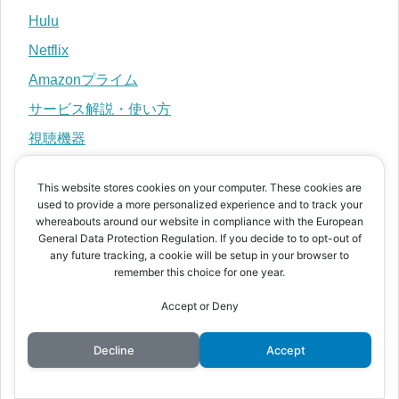
Hulu
Netflix
Amazonプライム
サービス解説・使い方
視聴機器
映画・ドラマの話題
This website stores cookies on your computer. These cookies are
イベント関連
used to provide a more personalized experience and to track your
whereabouts around our website in compliance with the European
映画
General Data Protection Regulation. If you decide to to opt-out of
any future tracking, a cookie will be setup in your browser to
アメコミ映画
remember this choice for one year.
スター・ウォーズ
Accept or Deny
洋画
海外ドラマ
Decline
Accept
ウォーキング・デッド