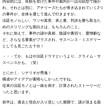
内容的には、依頼を受けた事件や裁判が一話完結型で描か
れ、それとは別に、アナリーズたちが巻き込まれていく2つ
の事件が、全体を通じて進んで行きますが。
法廷モノらしい、ウソや真実、表と裏、判決を勝ち取るた
めのスリリングな面白さは、もちろんのこと。
それに加えて、事件の謎や真相、陰謀や裏切り、愛憎劇な
ど、さらなる要素がプラスされ、サスペンス・ミステリー
としても見ごたえ十分！
・・・てか、もはや法廷ドラマというより、クライム・サ
スペンスかも。（笑）
とにかく、シナリオが秀逸！
構成やアイデアが素晴らしかったですね。
従来の法廷モノとは一線を画す、計算されたストーリーだ
ったと思います。
前半は、過去と現在が入り混じった展開で、謎が深まる面