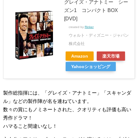
グレイズ・アナトミー シー
ズン1 コンパクト BOX
[DVD]
created by
Rinker
ウォルト・ディズニー・ジャパン
株式会社
Amazon
楽天市場
Yahooショッピング
製作総指揮には、「グレイズ・アナトミー」「スキャンダ
ル」などの製作陣が名を連ねています。
数々の賞にもノミネートされた、クオリティも評価も高い
秀作ドラマ！
ハマること間違いなし！