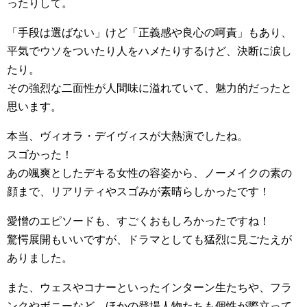
ったりして。
「手段は選ばない」けど「正義感や良心の呵責」もあり、
平気でウソをついたり人をハメたりするけど、決断に涙し
たり。
その強烈な二面性が人間味に溢れていて、魅力的だったと
思います。
本当、ヴィオラ・デイヴィスが大熱演でしたね。
スゴかった！
あの颯爽としたデキる女性の容姿から、ノーメイクの素の
顔まで、リアリティやスゴみが素晴らしかったです！
愛憎のエピソードも、すごくおもしろかったですね！
驚愕展開もいいですが、ドラマとしても猛烈に見ごたえが
ありました。
また、ウェスやコナーといったインターン生たちや、フラ
ンクやボニーなど、ほかの登場人物たちも個性が際立って