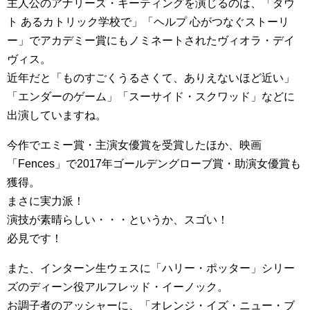
主人公のアナリーズ・キーティングを演じるのは、「ダウ
ト あるカトリック学校で」「ヘルプ 心がつなぐストーリ
ー」でアカデミー賞にもノミネートされたヴィオラ・デイ
ヴィス。
近年だと「ものすごくうるさくて、ありえないほど近い」
「エンダーのゲーム」「スーサイド・スクワッド」などに
出演していますね。
今作でエミー賞・主演女優賞を受賞したほか、映画
「Fences」で2017年ゴールデングローブ賞・助演女優賞も
獲得。
まさに実力派！
演技が素晴らしい・・・というか、スゴい！
必見です！
また、インターン生ウェスに「ハリー・ポッター」シリー
ズのディーン役アルフレッド・イーノック。
お調子者のアッシャーに、「オレンジ・イズ・ニュー・ブ