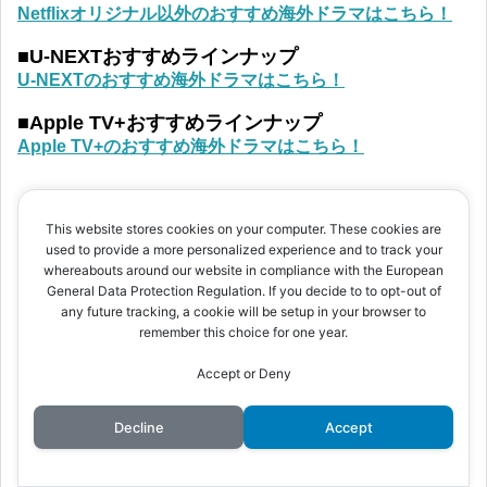
Netflixオリジナル以外のおすすめ海外ドラマはこちら！
■U-NEXTおすすめラインナップ
U-NEXTのおすすめ海外ドラマはこちら！
■Apple TV+おすすめラインナップ
Apple TV+のおすすめ海外ドラマはこちら！
This website stores cookies on your computer. These cookies are
特 集
used to provide a more personalized experience and to track your
whereabouts around our website in compliance with the European
General Data Protection Regulation. If you decide to to opt-out of
■アメコミ・DC映画シリーズ
any future tracking, a cookie will be setup in your browser to
DC映画 見る順番や時系列 つながりを解説！
remember this choice for one year.
■はじめてのアメコミ映画・ドラマ
Accept or Deny
アメコミ映画・ドラマの種類や、マーベルとDCの違いな
ど基本を解説！
Decline
Accept
■Netflixマーベルドラマ
Netflixオリジナルのマーベルドラマ 見る順番や時系列・