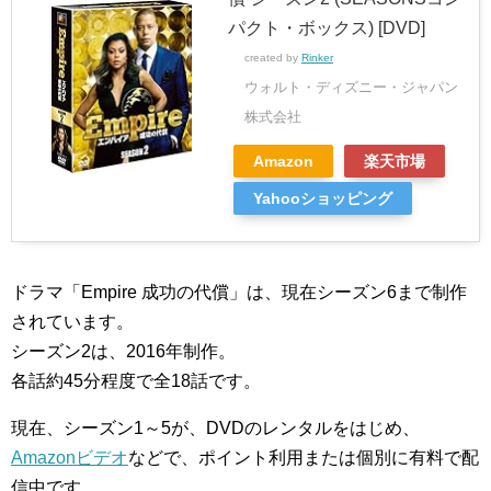
パクト・ボックス) [DVD]
created by
Rinker
ウォルト・ディズニー・ジャパン
株式会社
Amazon
楽天市場
Yahooショッピング
ドラマ「Empire 成功の代償」は、現在シーズン6まで制作
されています。
シーズン2は、2016年制作。
各話約45分程度で全18話です。
現在、シーズン1～5が、DVDのレンタルをはじめ、
Amazonビデオ
などで、ポイント利用または個別に有料で配
信中です。