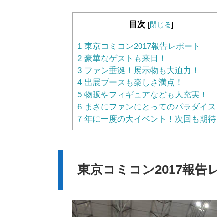
目次
[
閉じる
]
1
東京コミコン2017報告レポート
2
豪華なゲストも来日！
3
ファン垂涎！展示物も大迫力！
4
出展ブースも楽しさ満点！
5
物販やフィギュアなども大充実！
6
まさにファンにとってのパラダイス
7
年に一度の大イベント！次回も期待
東京コミコン2017報告