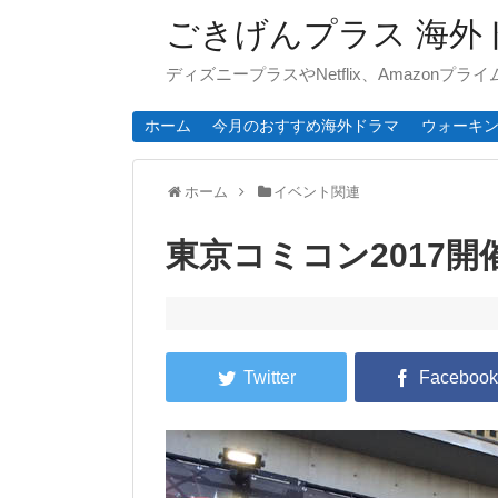
ごきげんプラス 海外
ディズニープラスやNetflix、Amazonプ
ホーム
今月のおすすめ海外ドラマ
ウォーキ
ホーム
イベント関連
東京コミコン2017開