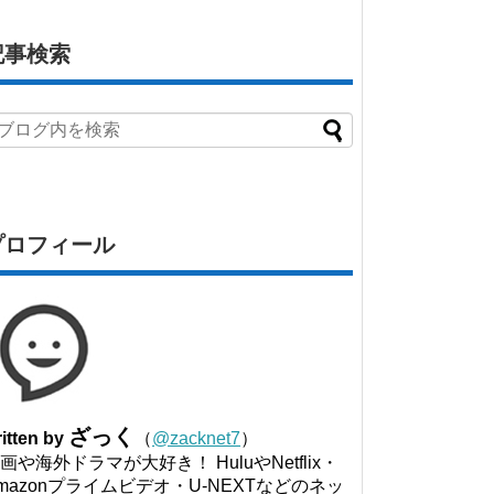
記事検索
プロフィール
ざっく
itten by
（
@zacknet7
）
画や海外ドラマが大好き！ HuluやNetflix・
mazonプライムビデオ・U-NEXTなどのネッ