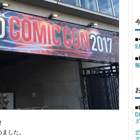
9
毎
■
D
ド
！
めました。
デ
マ