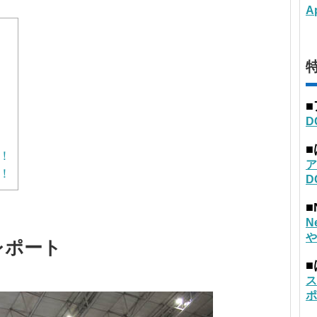
A
特
D
！
ア
！
D
■
N
や
レポート
ス
ポ