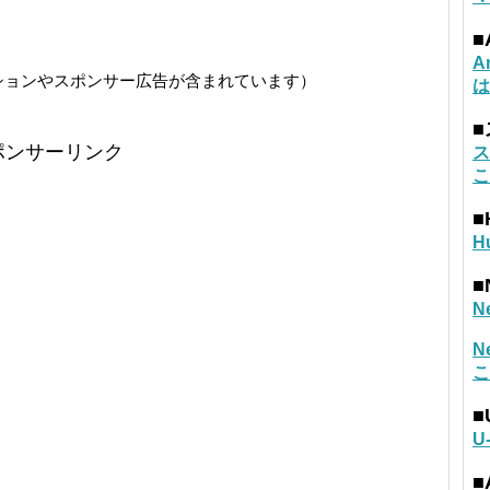
■
A
ションやスポンサー広告が含まれています）
は
ポンサーリンク
ス
こ
■
H
■
N
N
こ
■
U
■