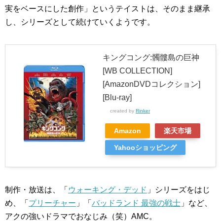
実をベースにした創作」というテイストは、そのまま継承
し、シリーズとして続けていくようです。
キングコング:髑髏島の巨神
[WB COLLECTION]
[AmazonDVDコレクション]
[Blu-ray]
created by
Rinker
Amazon
楽天市場
Yahooショッピング
制作・放送は、「
ウォーキング・デッド
」シリーズをはじ
め、「
プリーチャー
」「
バッドランド 最強の戦士
」など、
アクの強いドラマでおなじみ（笑）AMC。