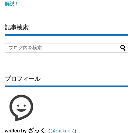
解説！
記事検索
プロフィール
ざっく
written by
（
@zacknet7
）