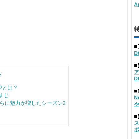
A
特
D
ア
る
]
D
2とは？
■
すじ
N
らに魅力が増したシーズン2
や
！
ス
ポ