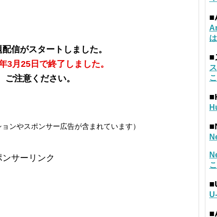
■
A
は
放題配信がスタートしました。
8年3月25日で終了しました。
ス
で、ご注意ください。
こ
■
H
■
ションやスポンサー広告が含まれています）
N
N
ポンサーリンク
こ
■
U
■