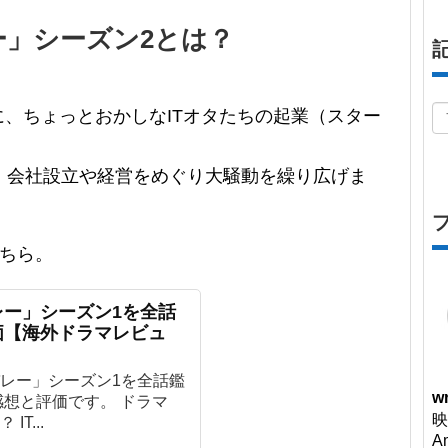
」シーズン2とは？
に、ちょっとおかしなITオタたちの起業（スター
、会社設立や経営をめぐり大騒動を繰り広げま
こちら。
ー」シーズン1を全話
価【海外ドラマレビュ
レー」シーズン1を全話鑑
wr
感想と評価です。 ドラマ
映
T...
A