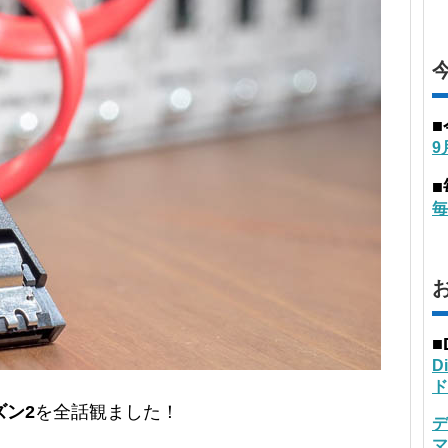
9
毎
■
D
ド
ズン2
を全話観ました！
デ
マ