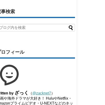
記事検索
プロフィール
ざっく
itten by
（
@zacknet7
）
画や海外ドラマが大好き！ HuluやNetflix・
mazonプライムビデオ・U-NEXTなどのネッ