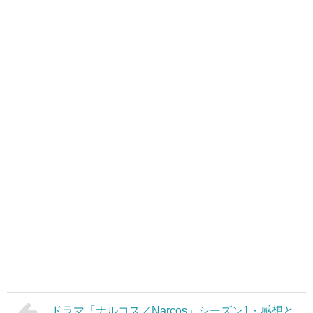
ドラマ「ナルコス／Narcos」シーズン1・感想と