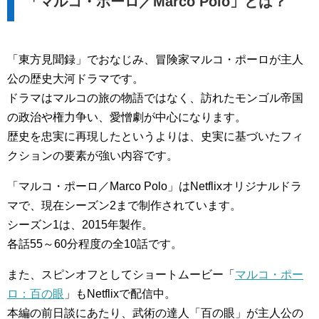
「マルコ・ポーロ／Marco Polo」とは？
「東方見聞録」でおなじみ、冒険家マルコ・ポーロが主人
公の歴史大河ドラマです。
ドラマはマルコの旅の物語ではなく、訪れたモンゴル帝国
の政治や権力争い、愛憎劇が中心になります。
歴史を忠実に再現したというよりは、史実に基づいたフィ
クションの要素が強い内容です。
「マルコ・ポーロ／Marco Polo」はNetflixオリジナルドラ
マで、現在シーズン2まで制作されています。
シーズン1は、2015年製作。
各話55～60分程度の全10話です。
また、スピンオフとしてショートムービー「
マルコ・ポー
ロ：百の眼
」もNetflixで配信中。
本編の前日談にあたり、武術の達人「百の眼」が主人公の