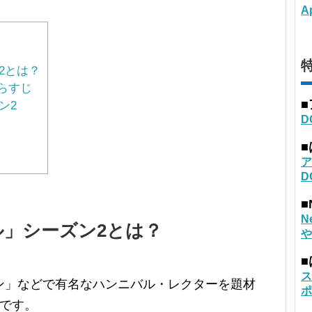
A
特
2とは？
らすじ
ン2
D
ア
D
■
N
」シーズン2とは？
や
ス
ン」などで有名なハンニバル・レクターを題材
ポ
弾です。