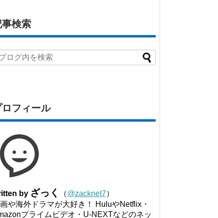
記事検索
プロフィール
ざっく
itten by
（
@zacknet7
）
画や海外ドラマが大好き！ HuluやNetflix・
mazonプライムビデオ・U-NEXTなどのネッ