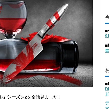
9
毎
■
D
ド
バル」シーズン2
を全話見ました！
デ
マ