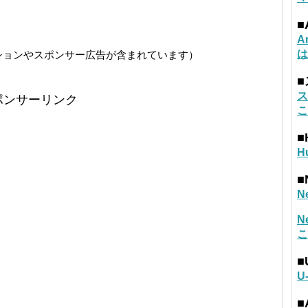
■
A
は
ションやスポンサー広告が含まれています）
ス
ポンサーリンク
こ
■
H
■
N
N
こ
■
U
■