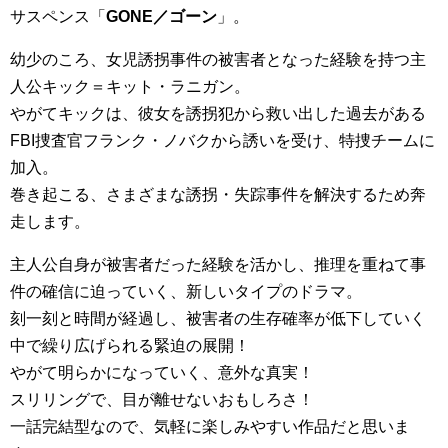
サスペンス「
GONE／ゴーン
」。
幼少のころ、女児誘拐事件の被害者となった経験を持つ主
人公キック＝キット・ラニガン。
やがてキックは、彼女を誘拐犯から救い出した過去がある
FBI捜査官フランク・ノバクから誘いを受け、特捜チームに
加入。
巻き起こる、さまざまな誘拐・失踪事件を解決するため奔
走します。
主人公自身が被害者だった経験を活かし、推理を重ねて事
件の確信に迫っていく、新しいタイプのドラマ。
刻一刻と時間が経過し、被害者の生存確率が低下していく
中で繰り広げられる緊迫の展開！
やがて明らかになっていく、意外な真実！
スリリングで、目が離せないおもしろさ！
一話完結型なので、気軽に楽しみやすい作品だと思いま