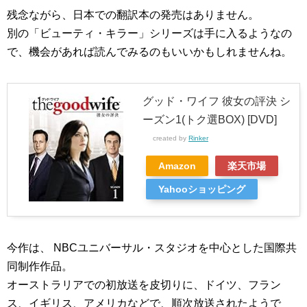
残念ながら、日本での翻訳本の発売はありません。
別の「ビューティ・キラー」シリーズは手に入るようなの
で、機会があれば読んでみるのもいいかもしれませんね。
グッド・ワイフ 彼女の評決 シ
ーズン1(トク選BOX) [DVD]
created by
Rinker
Amazon
楽天市場
Yahooショッピング
今作は、 NBCユニバーサル・スタジオを中心とした国際共
同制作作品。
オーストラリアでの初放送を皮切りに、ドイツ、フラン
ス、イギリス、アメリカなどで、順次放送されたようで