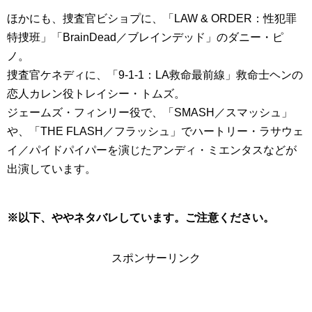
ほかにも、捜査官ビショプに、「LAW & ORDER：性犯罪
特捜班」「BrainDead／ブレインデッド」のダニー・ピ
ノ。
捜査官ケネディに、「9-1-1：LA救命最前線」救命士ヘンの
恋人カレン役トレイシー・トムズ。
ジェームズ・フィンリー役で、「SMASH／スマッシュ」
や、「THE FLASH／フラッシュ」でハートリー・ラサウェ
イ／パイドパイパーを演じたアンディ・ミエンタスなどが
出演しています。
※以下、ややネタバレしています。ご注意ください。
スポンサーリンク