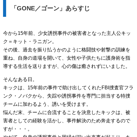
「GONE／ゴーン」あらすじ
今から15年前、少女誘拐事件の被害者となった主人公キッ
ク＝キット・ラニガン。
その後、過去を振り払うかのように格闘技や射撃の訓練を
重ね、自身の道場を開いて、女性や子供たちに護身術を指
導する生活を送りますが、心の傷は癒されずにいました。
そんなある日。
キックは、15年前の事件で助け出してくれたFBI捜査官フラ
ンク・ノバクから、失踪や誘拐事件を専門に担当する特捜
チームに加わるよう、誘いを受けます。
悩んだ末、チームに合流することを決意したキックは、被
害者としての経験を活かし、事件解決のため奔走するので
すが・・・。