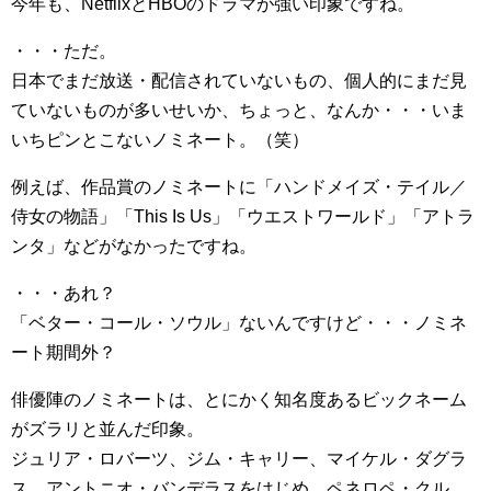
今年も、NetflixとHBOのドラマが強い印象ですね。
・・・ただ。
日本でまだ放送・配信されていないもの、個人的にまだ見
ていないものが多いせいか、ちょっと、なんか・・・いま
いちピンとこないノミネート。（笑）
例えば、作品賞のノミネートに「ハンドメイズ・テイル／
侍女の物語」「This Is Us」「ウエストワールド」「アトラ
ンタ」などがなかったですね。
・・・あれ？
「ベター・コール・ソウル」ないんですけど・・・ノミネ
ート期間外？
俳優陣のノミネートは、とにかく知名度あるビックネーム
がズラリと並んだ印象。
ジュリア・ロバーツ、ジム・キャリー、マイケル・ダグラ
ス、アントニオ・バンデラスをはじめ、ペネロペ・クル