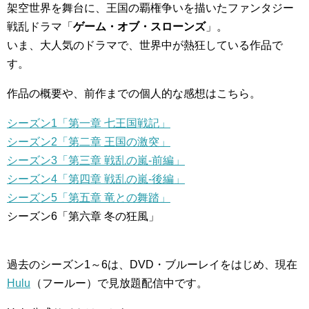
架空世界を舞台に、王国の覇権争いを描いたファンタジー
戦乱ドラマ「
ゲーム・オブ・スローンズ
」。
いま、大人気のドラマで、世界中が熱狂している作品で
す。
作品の概要や、前作までの個人的な感想はこちら。
シーズン1「第一章 七王国戦記」
シーズン2「第二章 王国の激突」
シーズン3「第三章 戦乱の嵐-前編」
シーズン4「第四章 戦乱の嵐-後編」
シーズン5「第五章 竜との舞踏」
シーズン6「第六章 冬の狂風」
過去のシーズン1～6は、DVD・ブルーレイをはじめ、現在
Hulu
（フールー）で見放題配信中です。