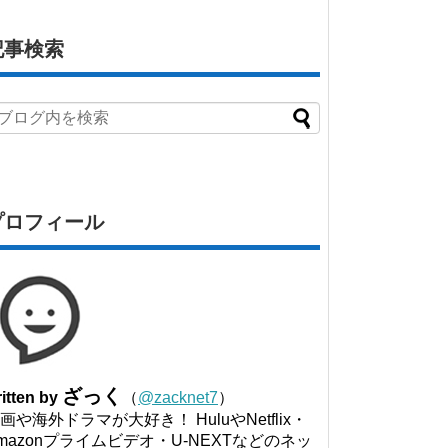
記事検索
プロフィール
ざっく
itten by
（
@zacknet7
）
画や海外ドラマが大好き！ HuluやNetflix・
mazonプライムビデオ・U-NEXTなどのネッ