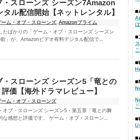
・スローンズ シーズン7Amazon
ンタル配信開始【ネットレンタル】
■
A
ゲーム・オブ・スローンズ
,
Amazonプライム
は
したばかりの「ゲーム・オブ・スローンズ シーズン
歌」が、Amazonビデオ有料デジタル配信で...
ス
こ
■
H
ブ・スローンズ シーズン5「竜との
■
N
と評価【海外ドラマレビュー】
N
ゲーム・オブ・スローンズ
こ
・オブ・スローンズ シーズン5・第五章「竜との舞
的な感想と評価です。 ゲーム・オブ・スローン...
■
U
■