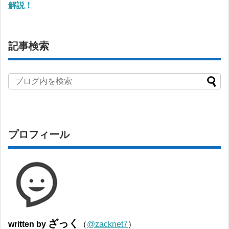
解説！
記事検索
プロフィール
ざっく
written by
（
@zacknet7
）