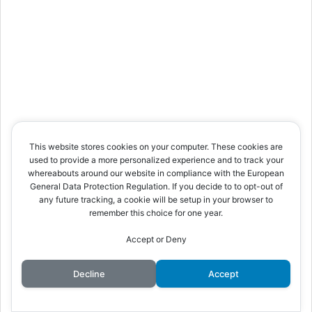
This website stores cookies on your computer. These cookies are
カテゴリー
used to provide a more personalized experience and to track your
whereabouts around our website in compliance with the European
General Data Protection Regulation. If you decide to to opt-out of
今月のおすすめ海外ドラマ
any future tracking, a cookie will be setup in your browser to
remember this choice for one year.
Hulu
Netflix
Accept or Deny
Amazonプライム
Decline
Accept
サービス解説・使い方
視聴機器