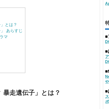
A
特
子」とは？
」 あらすじ
ラマ
D
ア
D
■
N
や
 暴走遺伝子」とは？
ス
ポ