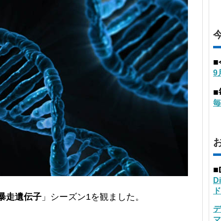
9
毎
■
D
ド
暴走遺伝子
」シーズン1を観ました。
デ
マ