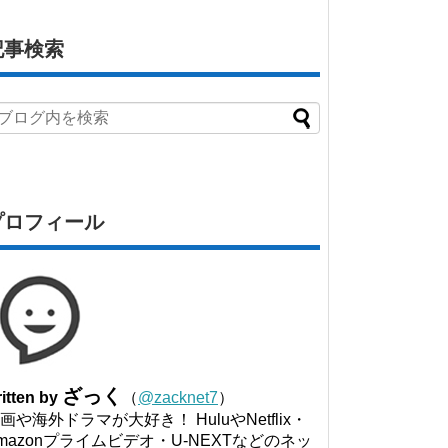
記事検索
プロフィール
ざっく
itten by
（
@zacknet7
）
画や海外ドラマが大好き！ HuluやNetflix・
mazonプライムビデオ・U-NEXTなどのネッ