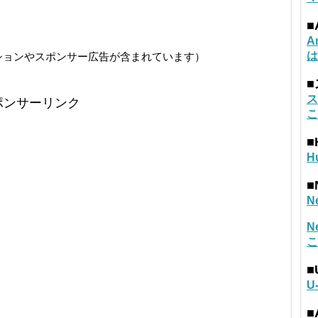
■
A
は
ションやスポンサー広告が含まれています）
ス
ポンサーリンク
こ
■
H
■
N
N
こ
■
U
■