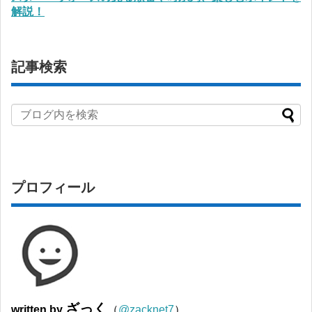
解説！
記事検索
プロフィール
ざっく
written by
（
@zacknet7
）