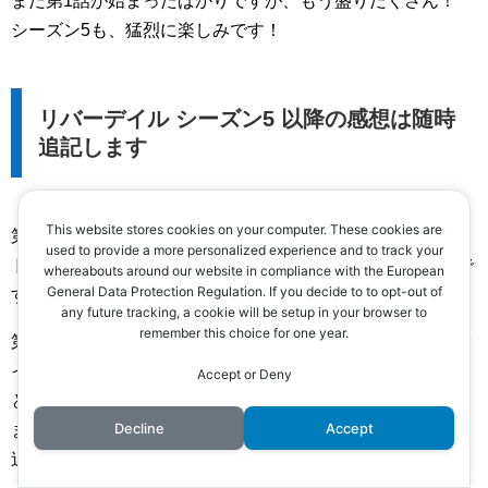
まだ第1話が始まったばかりですが、もう盛りだくさん！
シーズン5も、猛烈に楽しみです！
リバーデイル シーズン5 以降の感想は随時
追記します
This website stores cookies on your computer. These cookies are
第1話は、特別な回だったと思います。
used to provide a more personalized experience and to track your
ドラマとしての本番は、いよいよ第2話から、という感じで
whereabouts around our website in compliance with the European
General Data Protection Regulation. If you decide to to opt-out of
すね。
any future tracking, a cookie will be setup in your browser to
remember this choice for one year.
第2話以降の感想は、視聴次第、Twitter（
@zacknet7
）でツ
イートの上、この記事の冒頭でも、随時、追記していこう
Accept or Deny
と思います。
Decline
Accept
また、配信スケジュールなど、新しいことが分かり次第、
追記します。