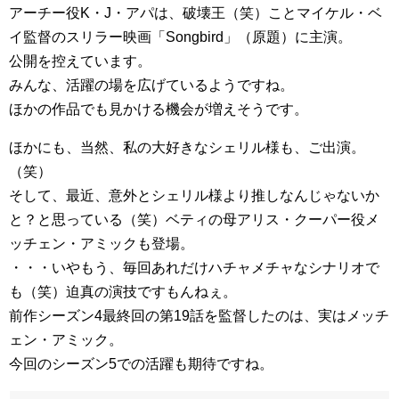
アーチー役K・J・アパは、破壊王（笑）ことマイケル・ベ
イ監督のスリラー映画「Songbird」（原題）に主演。
公開を控えています。
みんな、活躍の場を広げているようですね。
ほかの作品でも見かける機会が増えそうです。
ほかにも、当然、私の大好きなシェリル様も、ご出演。
（笑）
そして、最近、意外とシェリル様より推しなんじゃないか
と？と思っている（笑）ベティの母アリス・クーパー役メ
ッチェン・アミックも登場。
・・・いやもう、毎回あれだけハチャメチャなシナリオで
も（笑）迫真の演技ですもんねぇ。
前作シーズン4最終回の第19話を監督したのは、実はメッチ
ェン・アミック。
今回のシーズン5での活躍も期待ですね。