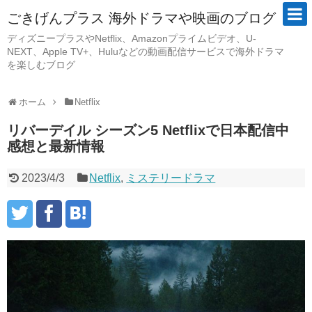
ごきげんプラス 海外ドラマや映画のブログ
ディズニープラスやNetflix、Amazonプライムビデオ、U-
NEXT、Apple TV+、Huluなどの動画配信サービスで海外ドラマ
を楽しむブログ
ホーム
Netflix
リバーデイル シーズン5 Netflixで日本配信中
感想と最新情報
2023/4/3
Netflix
,
ミステリードラマ