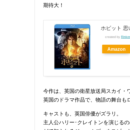
期待大！
ホビット 思い
created by
Rinke
Amazon
今作は、英国の衛星放送局スカイ・
英国のドラマ作品で、物語の舞台も
キャストも、英国俳優がズラリ。
主人公ハリー･クレイトンを演じる