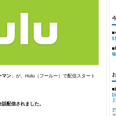
9
毎
ーマン
」が、Hulu（フールー）で配信スタート
■
D
ド
全話配信されました。
デ
マ