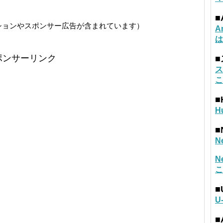
■
ションやスポンサー広告が含まれています）
A
は
ポンサーリンク
ス
こ
■
H
■
N
N
こ
■
U
■