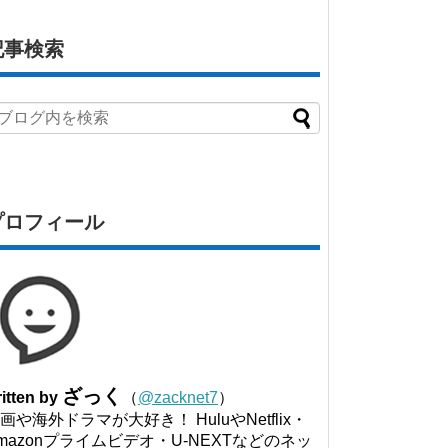
記事検索
プロフィール
ざっく
itten by
（
@zacknet7
）
画や海外ドラマが大好き！ HuluやNetflix・
mazonプライムビデオ・U-NEXTなどのネッ