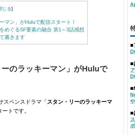
A
閉じる
]
マン」がHuluで配信スタート！
特
めぐるSF要素の融合 第1～3話感想
て書きます
D
ーのラッキーマン」がHuluで
ア
D
■
N
や
サスペンスドラマ「
スタン・リーのラッキーマ
タートです。
ス
ポ