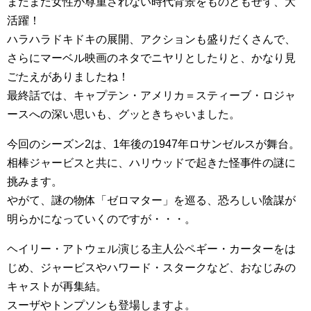
まだまだ女性が尊重されない時代背景をものともせず、大
活躍！
ハラハラドキドキの展開、アクションも盛りだくさんで、
さらにマーベル映画のネタでニヤリとしたりと、かなり見
ごたえがありましたね！
最終話では、キャプテン・アメリカ＝スティーブ・ロジャ
ースへの深い思いも、グッときちゃいました。
今回のシーズン2は、1年後の1947年ロサンゼルスが舞台。
相棒ジャービスと共に、ハリウッドで起きた怪事件の謎に
挑みます。
やがて、謎の物体「ゼロマター」を巡る、恐ろしい陰謀が
明らかになっていくのですが・・・。
ヘイリー・アトウェル演じる主人公ペギー・カーターをは
じめ、ジャービスやハワード・スタークなど、おなじみの
キャストが再集結。
スーザやトンプソンも登場しますよ。