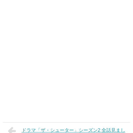
ドラマ「ザ・シューター」シーズン2 全話見まし