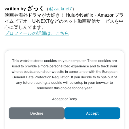
ざっく
written by
（
@zacknet7
）
映画や海外ドラマが大好き！ HuluやNetflix・Amazonプラ
イムビデオ・U-NEXTなどのネット動画配信サービスを中
心に楽しんでます。
プロフィールの詳細は、こちら
スポンサーリンク
This website stores cookies on your computer. These cookies are
used to provide a more personalized experience and to track your
whereabouts around our website in compliance with the European
General Data Protection Regulation. If you decide to to opt-out of
any future tracking, a cookie will be setup in your browser to
remember this choice for one year.
Accept or Deny
Decline
Accept