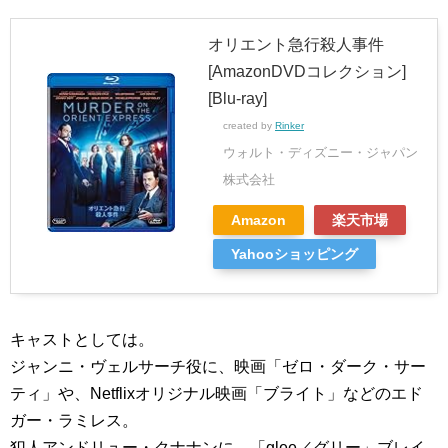
オリエント急行殺人事件
[AmazonDVDコレクション]
[Blu-ray]
created by
Rinker
ウォルト・ディズニー・ジャパン
株式会社
Amazon
楽天市場
Yahooショッピング
キャストとしては。
ジャンニ・ヴェルサーチ役に、映画「ゼロ・ダーク・サー
ティ」や、Netflixオリジナル映画「ブライト」などのエド
ガー・ラミレス。
犯人アンドリュー・クナナンに、「glee／グリー」ブレイ