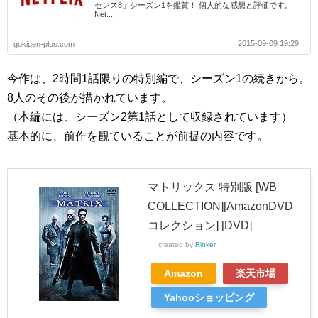
センス8」シーズン1を鑑賞！ 個人的な感想と評価です。
Net...
2015-09-09 19:29
gokigen-plus.com
今作は、2時間1話限りの特別編で、シーズン1の続きから。
8人のその後が描かれています。
（本編には、シーズン2第1話として収録されています）
基本的に、前作を観ていることが前提の内容です。
マトリックス 特別版 [WB
COLLECTION][AmazonDVD
コレクション] [DVD]
created by
Rinker
Amazon
楽天市場
Yahooショッピング