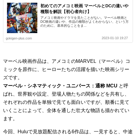
初めてのアメコミ映画 マーベルとDCの違いや
種類を解説【初心者向け】
アメコミ映画やドラマを見たことがない。マーベル映画と
DC映画の違いや、作品の種類がよくわからない、という方
のために、基本的なことをま...
2023-01-10 19:27
gokigen-plus.com
マーベル映画作品は、アメコミのMARVEL（マーベル）コ
ミックを原作に、ヒーローたちの活躍を描いた映画シリー
ズです。
マーベル・シネマティック・ユニバース：通称 MCU
と呼
ばれ、世界観や設定、登場人物たちの関係などを共有し、
それぞれの作品を単独で見ても面白いですが、順番に見て
いくことによって、全体を通した壮大な物語も描かれてい
ます。
今回、Huluで見放題配信される6作品は、一見すると、中途